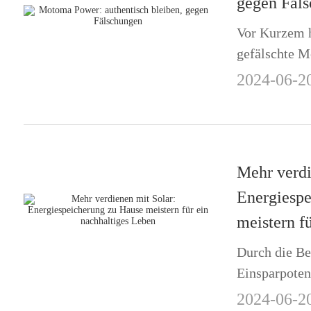
gegen Fäl
Vor Kurzem h
gefälschte M
afrikanische
2024-06-2
Umlauf sind.
sehen unseren
bergen aber e
Mehr verdi
Energiespe
meistern f
Durch die Be
Einsparpoten
Optionen, die
2024-06-2