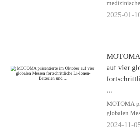
medizinische
Rekorder Mo
2025-01-1
MOTOMA pr
auf vier g
fortschritt
...
MOTOMA präs
globalen Mes
Batterien un
2024-11-0