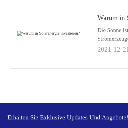
Wahl, da sie 
Warum in S
Die Sonne ist
Stromerzeug
Solarstrom. 
2021-12-2
Sonnenlicht 
in elektrisc
kann zur Str
Erhalten Sie Exklusive Updates Und Angebote