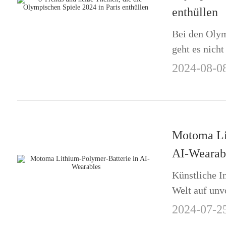
enthüllen
Bei den Olym
geht es nicht
in die Zukun
2024-08-0
Innovationen
Umwelt, Kult
genauerer Bli
Motoma Li
AI-Wearab
Künstliche In
Welt auf unv
Integration v
2024-07-2
signifikante