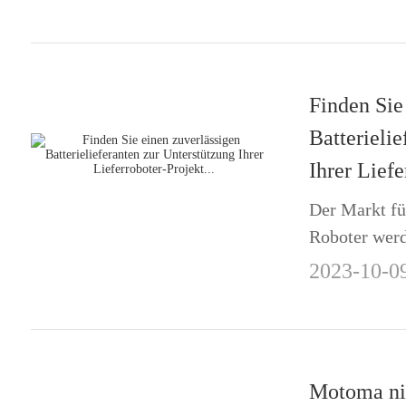
Bedürfnisse 
Hausbesitzer
über ihre Ene
Finden Sie
Batterieli
Ihrer Liefe
Der Markt fü
Roboter werd
verschieden
2023-10-0
Gesundheitsw
Getränkeindu
eingesetzt.Di
Motoma ni