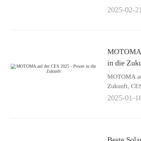
2025
2025-02-2
MOTOMA au
in die Zuk
MOTOMA auf 
Zukunft, CE
Uhrenring tr
2025-01-1
flexible Batt
Beste Sola