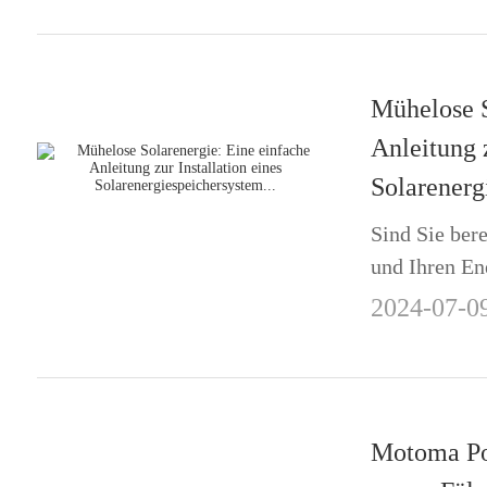
durch das In
Gesundheit, F
Mühelose S
Anleitung z
Solarenerg
Sind Sie bere
und Ihren En
decken? Die I
2024-07-0
Solarenergie
ist eine herv
Stromrechnun
Motoma Pow