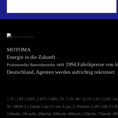
MOTOMA
Energie in die Zukunft.
seit 1994.Fabrikpreise von l
Professioneller Batteriehersteller
Deutschland, Agenten werden aufrichtig rekrutiert.
3.7V
3.8V
3.85V
3.87V
3.88V
5V
7.4V
9V
11.1V
12V
12.8V
14
|
|
|
|
|
|
|
|
|
|
|
5C
18650
Li
Lipoly
Lipo
Li ion
Li po
Li Polymer
LiPo Cells
Li P
|
|
|
|
|
|
|
|
|
120mAh
150 mAh
200mAh
300mAh
400mAh
520mAh
720mAh
90
|
|
|
|
|
|
|