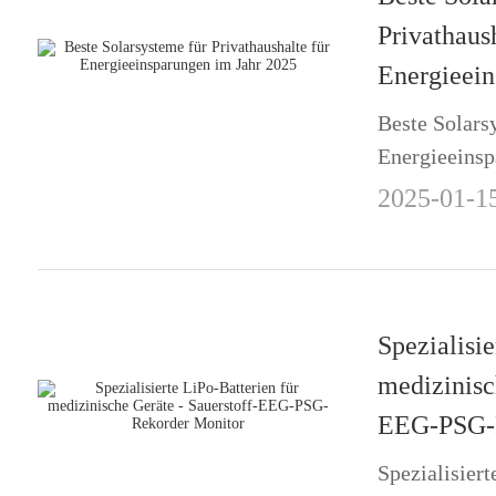
Privathaush
Energieein
Beste Solars
Energieeinsp
Energiespeic
2025-01-1
EBSS
Spezialisie
medizinisc
EEG-PSG-R
Spezialisiert