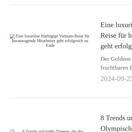
Eine luxur
Reise für 
geht erfol
Der Goldene 
fruchtbaren E
Jubiläum v
2024-09-2
besonderen An
Unternehmen 
Mitarbeiter a
8 Trends u
Olympische