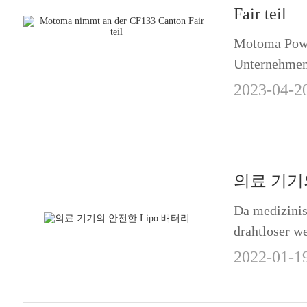
Fair teil
Motoma Power
Unternehmen
April bis zu
2023-04-2
präsentierte 
darunter Lit
zylindrische 
의료 기기의
Da medizinis
drahtloser w
einer zuverl
2022-01-1
einem wichti
Lithium-Poly