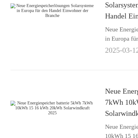
Solarsyste
Handel Ei
Neue Energie
in Europa fü
Branche
2025-03-1
Neue Energ
7kWh 10k
Solarwindk
Neue Energi
10kWh 15 16