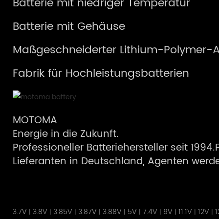
Batterie mit niedriger Temperatur
Batterie mit Gehäuse
Maßgeschneiderter Lithium-Polymer-
Fabrik für Hochleistungsbatterien
MOTOMA
Energie in die Zukunft.
Professioneller Batteriehersteller seit 1994
Lieferanten in Deutschland, Agenten werden
3.7V
3.8V
3.85V
3.87V
3.88V
5V
7.4V
9V
11.1V
12V
1
|
|
|
|
|
|
|
|
|
|