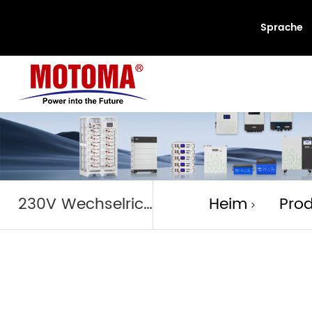
Sprache
Produk
230V Wechselrichter
Heim
Pro
>