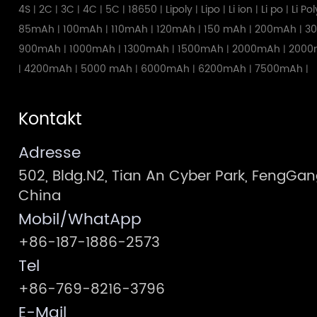
4S
2C
3C
4C
5C
18650
Lipoly
Lipo
Li ion
Li po
Li Po
|
|
|
|
|
|
|
|
|
|
85mAh
100mAh
110mAh
120mAh
150 mAh
200mAh
3
|
|
|
|
|
|
900mAh
1000mAh
1300mAh
1500mAh
2000mAh
2000
|
|
|
|
|
4200mAh
5000 mAh
6000mAh
6200mAh
7500mAh
|
|
|
|
|
|
Kontakt
Adresse
502, Bldg.N2, Tian An Cyber Park, FengG
China
Mobil/WhatApp
+86-187-1886-2573
Tel
+86-769-8216-3796
E-Mail