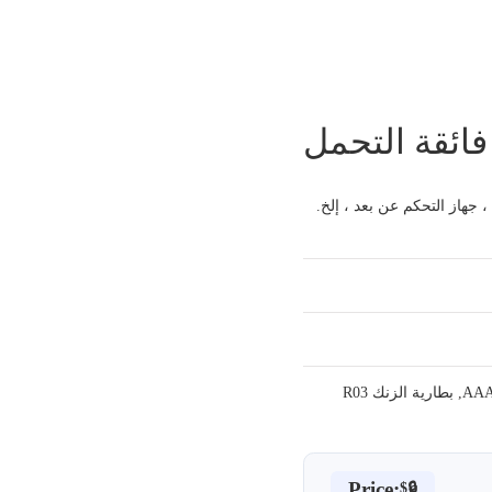
,
بطارية الزنك R03
Price:
$🔒