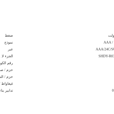
ضغط
AAA /
نموذج
AAA/24C/S
عبر
SHDY-R0
الجزء لا.
رقم الكود
حزم / صن
حزم / الش
غيغاواط /
0
تدابير بناء