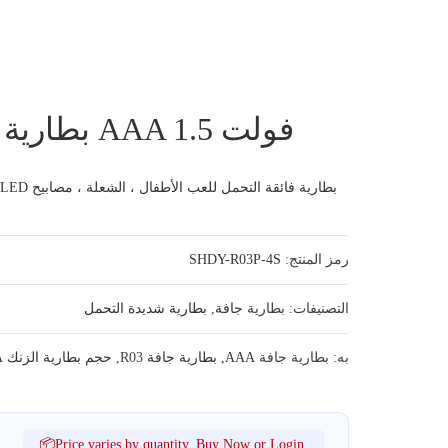
بطارية فائقة التحمل AAA 1.5 فولت
بطارية فائقة التحمل للعب الأطفال ، الشعلة ، مصابيح LED ، جهاز التحكم عن بعد ، إلخ.
رمز المنتج:
SHDY-R03P-4S
التصنيفات: بطارية
جافة
,
بطارية شديدة التحمل
به: بطارية جافة
AAA, بطارية جافة
R03,
حجم بطارية الزنك AAA
📦Price varies by quantity. Buy Now or Login.