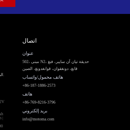
اتصال
عنوان
502، مبنى N2، حديقة تيان آن سايبر، فنغ
قانغ، دونغقوان، قوانغدونغ، الصين
الموردين المحليين في الشرق الأوسط، ونحن نبحث عن وكلاء.
هاتف محمول/واتساب
+86-187-1886-2573
هاتف
2V
+86-769-8216-3796
بريد إلكتروني
Ah
h
|
info@motoma.com
00