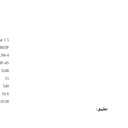
1.5 فولت
 R03P
UM-4
3P-4S
3248
15
540
16.6
.0138
تطبيق: