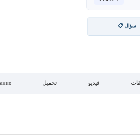
📋 سؤال
قات
فيديو
تحميل
ание