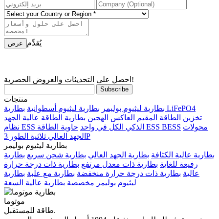
يُقدِّم
احصل على التحديثات والعروض الحصرية!
منتجات
بطارية LiFePO4
بطارية ليثيوم بوليمر
بطارية ليثيوم أسطوانية
تخزين الطاقة المقيم
العاكس الهجين
بطارية الطاقة عالية الجهد
محولات
حاوية الطاقة ESS BESS
نظام ESS الذكي الكل في واحد
الجهد العالي ثلاثية الطور 3P
بطارية ليثيوم بوليمر
بطارية عالية الكثافة
بطارية الجهد العالي
بطارية شحن سريع
بطارية
رفيعة للغاية
بطارية ذات معدل مرتفع
بطارية ذات درجة حرارة
عالية
بطارية ذات درجة حرارة منخفضة
بطارية مع علبة
بطارية
ليثيوم بوليمر مخصصة
بطارية عالية السعة
موتوما
طاقة للمستقبل.