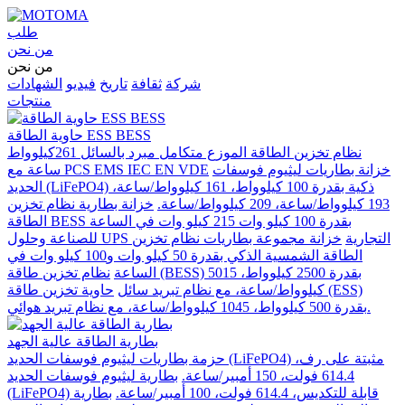
طلب
من نحن
من نحن
شركة
ثقافة
تاريخ
فيديو
الشهادات
منتجات
حاوية الطاقة ESS BESS
نظام تخزين الطاقة الموزع متكامل مبرد بالسائل 261كيلوواط
خزانة بطاريات ليثيوم فوسفات
ساعة مع PCS EMS IEC EN VDE
الحديد (LiFePO4) ذكية بقدرة 100 كيلوواط، 161 كيلوواط/ساعة،
193 كيلوواط/ساعة، 209 كيلوواط/ساعة.
خزانة بطارية نظام تخزين
الطاقة BESS بقدرة 100 كيلو وات 215 كيلو وات في الساعة
للصناعة وحلول UPS التجارية
خزانة مجموعة بطاريات نظام تخزين
الطاقة الشمسية الذكي بقدرة 50 كيلو وات و100 كيلو وات في
الساعة
نظام تخزين طاقة (BESS) بقدرة 2500 كيلوواط، 5015
كيلوواط/ساعة، مع نظام تبريد سائل
حاوية تخزين طاقة (ESS)
بقدرة 500 كيلوواط، 1045 كيلوواط/ساعة، مع نظام تبريد هوائي.
بطارية الطاقة عالية الجهد
حزمة بطاريات ليثيوم فوسفات الحديد (LiFePO4) مثبتة على رف،
614.4 فولت، 150 أمبير/ساعة.
بطارية ليثيوم فوسفات الحديد
(LiFePO4) قابلة للتكديس، 614.4 فولت، 100 أمبير/ساعة.
بطارية