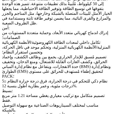
إلى 50 كيلوواط، مُلبيةً بذلك تطبيقات متنوعة. تتميز هذه الوحدة
بتفوقها في توسيع الطاقة وتوفير الطاقة الاحتياطية، مما يجعلها
الخيار الأمثل للبيئات المتصلة بالشبكة وخارجها، مثل المناجم والجزر
والمزارع والقرى النائية، مما يضمن توفير طاقة ثابتة ومستدامة في
ظل الظروف الصعبة.
آمن:
إدراك اندماج كهربائي متعدد الأبعاد، وحماية متعددة المستويات من
الصمامات؛
تكامل داخلي لمعدات الطاقة الكهروضوئية/الأنظمة الكهربائية
المنزلية/الأنظمة الكهربائية المنزلية، وتحكم موحد في ناقل الحركة،
وتحسين استقرار النظام؛
تصميم مُسبق للإنذار الحراري، يجمع بين وظائف الكشف، وإخماد
الحرائق، وكشف الغازات القابلة للاشتعال، ومنع الدخان، وتخفيف
حدة الانفجارات، ويتفاعل مع نظام إدارة المباني (BMS) ونظام إدارة
الطوارئ (EMS) لتحقيق إطفاء مُستهدف للحرائق على مستوى
PACK؛
نظام ذكي للتحكم في درجة الحرارة، فرق درجة حرارة النظام ≤5
درجات مئوية، وعمر بطارية أطول بنسبة 12%.
بسيط:
تصميم متكامل مع تركيب معياري يغطي مساحة 1.21 متر مربع
فقط.
مناسب لمختلف السيناريوهات الصناعية مع سهولة التوصيل
بالشبكة.