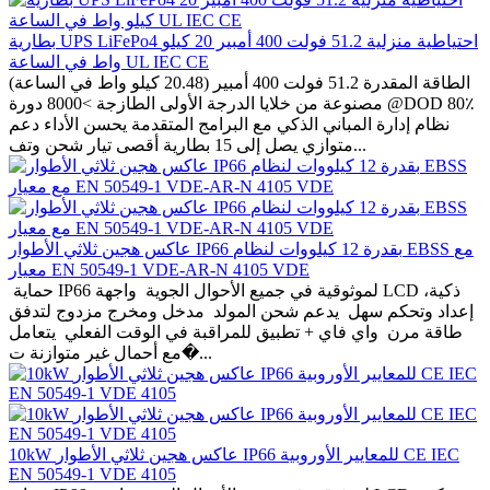
بطارية UPS LiFePo4 احتياطية منزلية 51.2 فولت 400 أمبير 20 كيلو
واط في الساعة UL IEC CE
الطاقة المقدرة 51.2 فولت 400 أمبير (20.48 كيلو واط في الساعة)
مصنوعة من خلايا الدرجة الأولى الطازجة >8000 دورة @DOD 80٪
نظام إدارة المباني الذكي مع البرامج المتقدمة يحسن الأداء دعم
متوازي يصل إلى 15 بطارية أقصى تيار شحن وتف...
عاكس هجين ثلاثي الأطوار IP66 بقدرة 12 كيلووات لنظام EBSS مع
معيار EN 50549-1 VDE-AR-N 4105 VDE
حماية IP66 لموثوقية في جميع الأحوال الجوية واجهة LCD ذكية،
إعداد وتحكم سهل يدعم شحن المولد مدخل ومخرج مزدوج لتدفق
طاقة مرن واي فاي + تطبيق للمراقبة في الوقت الفعلي يتعامل
مع أحمال غير متوازنة ت�...
10kW عاكس هجين ثلاثي الأطوار IP66 للمعايير الأوروبية CE IEC
EN 50549-1 VDE 4105