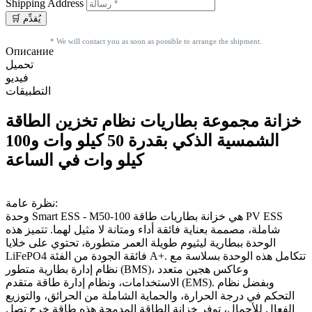
Shipping Address
* We will contact you as soon as possible to arrange the shipment.
Описание
تحميل
فيديو
التطبيقات
خزانة مجموعة بطاريات نظام تخزين الطاقة
الشمسية الذكي بقدرة 50 كيلو وات و100
كيلو وات في الساعة
نظرة عامة:
وحدة Smart ESS - M50-100 هي خزانة بطاريات طاقة PV ESS
شاملة، مصممة بعناية فائقة أداء ومتانة لا مثيل لهما. تتميز هذه
الوحدة ببطارية ليثيوم طويلة العمر متطورة، تحتوي على خلايا
LiFePO4 فائقة الجودة من الفئة A+. تتكامل هذه الوحدة بسلاسة مع
نظام إدارة بطارية متطور (BMS)، وعاكس هجين متعدد
الاستخدامات، ونظام إدارة طاقة متقدم (EMS). وبفضل نظام
التحكم في درجة الحرارة، والحماية الشاملة من الحرائق، والتوزيع
الفعال للأحمال، توفر خزانة الطاقة المدمجة هذه طاقة خرج تصل