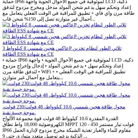
حماية IP66 لموثوقية في جميع الأحوال الجوية واجهة LCD ذكية،
إعداد وتحكم سهل يدعم شحن المولد مدخل ومخرج مزدوج لتدفق
طاقة مرن واي فاي + تطبيق للمراقبة في الوقت الفعلي يتعامل مع
أحمال غير متوازنة تصل إلى 150% شحن قاب...
عاكس هجين شمسي 8 كيلوواط 3P ثلاثي الطور لنظام تخزين
الطاقة ESS مع شهادة CE
• حماية IP66 لموثوقية في جميع الأحوال الجوية • واجهة LCD ذكية،
إعداد وتحكم سهل • يدعم شحن المولد • إدخال وإخراج مزدوج
لتدفق طاقة مرن • WiFi + تطبيق للمراقبة في الوقت الفعلي •
يتعامل مع أحمال غير متوازن...
محول طاقة هجين شمسي 10.6 كيلوواط، 48 فولت/230 فولت،
موجة جيبية نقية.
القدرة المقدرة 10.6 كيلوواط 48 فولت قوة مجموعة الألواح
الكهروضوئية 18,000 واط نطاق MPPT 120 - 450 فولت تيار مستمر
IP66 مقاوم للماء والغبار تغذية الشبكة مخرج مزدوج لإدارة الحمل
الذكية يدعم توصيل متعدد متوازي حتى 9 ...