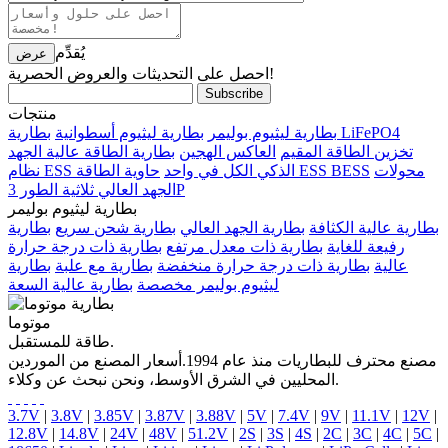
يُقدِّم
احصل على التحديثات والعروض الحصرية!
منتجات
بطارية LiFePO4
بطارية ليثيوم بوليمر
بطارية ليثيوم أسطوانية
تخزين الطاقة المقيم
العاكس الهجين
بطارية الطاقة عالية الجهد
محولات
حاوية الطاقة ESS BESS
نظام ESS الذكي الكل في واحد
الجهد العالي ثلاثية الطور 3P
بطارية ليثيوم بوليمر
بطارية عالية الكثافة
بطارية الجهد العالي
بطارية شحن سريع
بطارية
رفيعة للغاية
بطارية ذات معدل مرتفع
بطارية ذات درجة حرارة
عالية
بطارية ذات درجة حرارة منخفضة
بطارية مع علبة
بطارية
ليثيوم بوليمر مخصصة
بطارية عالية السعة
موتوما
طاقة للمستقبل.
مصنع محترف للبطاريات منذ عام 1994.أسعار المصنع من الموردين
المحليين في الشرق الأوسط، ونحن نبحث عن وكلاء.
3.7V
|
3.8V
|
3.85V
|
3.87V
|
3.88V
|
5V
|
7.4V
|
9V
|
11.1V
|
12V
|
12.8V
|
14.8V
|
24V
|
48V
|
51.2V
|
2S
|
3S
|
4S
|
2C
|
3C
|
4C
|
5C
|