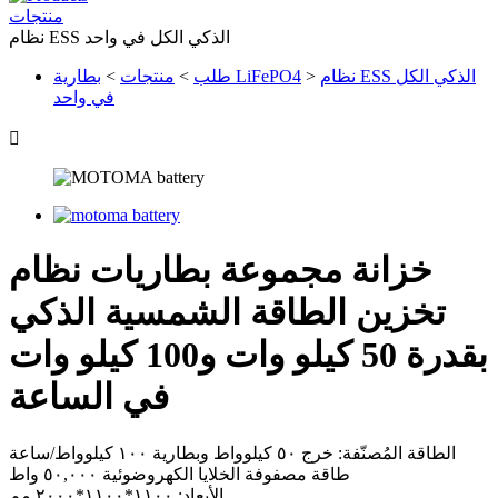
منتجات
نظام ESS الذكي الكل في واحد
نظام ESS الذكي الكل
>
بطارية LiFePO4
طلب
>
منتجات
>
في واحد

خزانة مجموعة بطاريات نظام
تخزين الطاقة الشمسية الذكي
بقدرة 50 كيلو وات و100 كيلو وات
في الساعة
الطاقة المُصنّفة: خرج ٥٠ كيلوواط وبطارية ١٠٠ كيلوواط/ساعة
طاقة مصفوفة الخلايا الكهروضوئية ٥٠,٠٠٠ واط
الأبعاد: ١١٠٠*١١٠٠*٢٠٠٠ مم