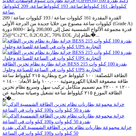
خزانة بطاريات ليثيوم فوسفات الحديد (LiFePO4) ذكية بقدرة 100
كيلوواط، 161 كيلوواط/ساعة، 193 كيلوواط/ساعة، 209 كيلوواط/
ساعة.
القدرة المقدرة 161 كيلووات ساعة / 193 كيلووات ساعة / 209
كيلووات ساعة مصنوع من خلايا جديدة من الدرجة الأولى (Grade A)
قدرة مجموعة الألواح الشمسية تصل إلى 200,000 واط >8000 دورة
@25°C±2°C, 0.2C/0.2C, 70% EOL نظام إدار�...
خزانة بطارية نظام تخزين الطاقة BESS بقدرة 100 كيلو وات 215
كيلو وات في الساعة للصناعة وحلول UPS التجارية
الطاقة المُصنّفة: ١٠٠ كيلوواط خرج وبطارية ٢١٥ كيلوواط ساعة
طاقة مصفوفة الخلايا الكهروضوئية ١٠٠,٠٠٠ واط الأبعاد: ١٤٠٠ ×
١٢٠٠ × ٢٢٠٠ مم تصميم متكامل تركيب سهل وسريع نظام تخزين
الطاقة الموزع ٢١٥ كيلوواط ساعة تشغيل وصيانة سحابية عن
بُع�...
خزانة مجموعة بطاريات نظام تخزين الطاقة الشمسية الذكي بقدرة
50 كيلو وات و100 كيلو وات في الساعة