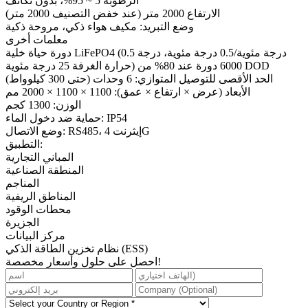
الرطوبة 5 ~ 95%، بدون تكاثف
الارتفاع 2000 متر (عند خفض التصنيف 2000 متر)
وضع التبريد: مكيف هواء ذكي، مروحة ذكية
معلمات أخرى
دورة حياة خلية LiFePO4 (0.5 درجة مئوية/0.5 درجة مئوية، درجة
حرارة الغرفة 25 درجة مئوية) 6000 دورة عند 80% من DOD
الحد الأقصى للتوصيل المتوازي: 6 وحدات (حتى 300 كيلوواط)
الأبعاد (عرض × ارتفاع × عمق): 1100 × 1100 × 2000 مم
الوزن: 1300 كجم
حماية ضد دخول الماء: IP54
وضع الاتصال: RS485، إيثرنت 4G
التطبيق:
المباني التجارية
المنطقة الصناعية
المناجم
المناطق الريفية
محطات الوقود
الجزيرة
مركز البيانات
نظام تخزين الطاقة الذكي (ESS)
احصل على حلول وأسعار مخصصة!