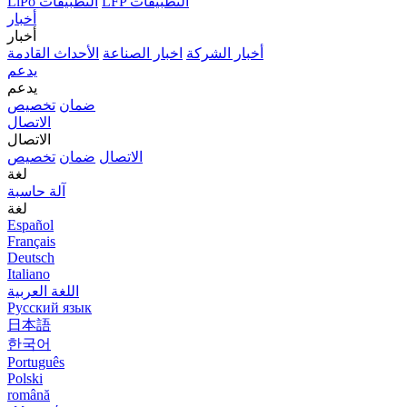
LFP التطبيقات
LiPo التطبيقات
أخبار
أخبار
أخبار الشركة
اخبار الصناعة
الأحداث القادمة
يدعم
يدعم
ضمان
تخصيص
الاتصال
الاتصال
الاتصال
ضمان
تخصيص
لغة
آلة حاسبة
لغة
Español
Français
Deutsch
Italiano
اللغة العربية
Русский язык
日本語
한국어
Português
Polski
română