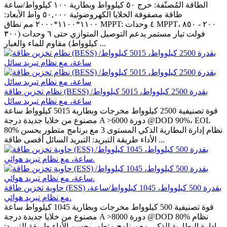
الطاقة المُصنّفة: خرج ٥٠ كيلوواط وبطارية ١٠٠ كيلوواط/ساعة
طاقة مصفوفة الخلايا الكهروضوئية ٥٠,٠٠٠ واط الأبعاد:
١١٠٠*١١٠٠*٢٠٠٠ مم نطاق MPPT: ٤ وحدات MPPT، ٢٠٠ - ٨٥٠
فولت تيار مستمر يدعم التوصيل المتوازي حتى ٦ وحدات (٣٠٠
كيلوواط) مقاوم للماء والغبار ...
نظام تخزين طاقة (BESS) بقدرة 2500 كيلوواط، 5015 كيلوواط/
ساعة، مع نظام تبريد سائل
قوة تصنيفية 2500 كيلوواط مخرجات وبطارية 5015 كيلوواط ساعة
مصنوع من خلايا جديدة درجة A >6000 دورة @DOD 90%، EOL
80% نظام إدارة البطارية الذكي المستوى 3 مع برنامج متطور يحسن
الأداء طريقة التبريد: التبريد السائل أقصى طاقة ...
حاوية تخزين طاقة (ESS) بقدرة 500 كيلوواط، 1045 كيلوواط/ساعة،
مع نظام تبريد هوائي.
قوة تصنيفية 500 كيلوواط مخرجات وبطارية 1045 كيلوواط ساعة
مصنوع من خلايا جديدة درجة A >8000 دورة @DOD 80% نظام
إدارة البطارية الذكي مع برنامج متطور يحسن الأداء طريقة التبريد: