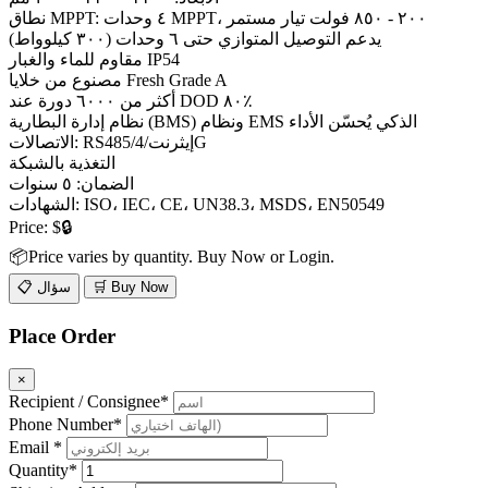
نطاق MPPT: ٤ وحدات MPPT، ٢٠٠ - ٨٥٠ فولت تيار مستمر
يدعم التوصيل المتوازي حتى ٦ وحدات (٣٠٠ كيلوواط)
مقاوم للماء والغبار IP54
مصنوع من خلايا Fresh Grade A
أكثر من ٦٠٠٠ دورة عند DOD ٨٠٪
نظام إدارة البطارية (BMS) ونظام EMS الذكي يُحسّن الأداء
الاتصالات: RS485/إيثرنت/4G
التغذية بالشبكة
الضمان: ٥ سنوات
الشهادات: ISO، IEC، CE، UN38.3، MSDS، EN50549
Price:
$🔒
📦Price varies by quantity. Buy Now or Login.
🛒 Buy Now
📋 سؤال
Place Order
×
Recipient / Consignee*
Phone Number*
Email *
Quantity*