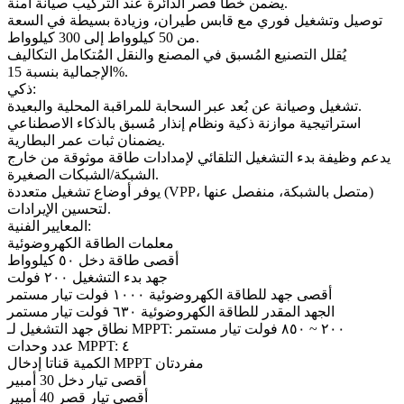
يضمن خطأ قصر الدائرة عند التركيب صيانة آمنة.
توصيل وتشغيل فوري مع قابس طيران، وزيادة بسيطة في السعة
من 50 كيلوواط إلى 300 كيلوواط.
يُقلل التصنيع المُسبق في المصنع والنقل المُتكامل التكاليف
الإجمالية بنسبة 15%.
ذكي:
تشغيل وصيانة عن بُعد عبر السحابة للمراقبة المحلية والبعيدة.
استراتيجية موازنة ذكية ونظام إنذار مُسبق بالذكاء الاصطناعي
يضمنان ثبات عمر البطارية.
يدعم وظيفة بدء التشغيل التلقائي لإمدادات طاقة موثوقة من خارج
الشبكة/الشبكات الصغيرة.
يوفر أوضاع تشغيل متعددة (VPP، متصل بالشبكة، منفصل عنها)
لتحسين الإيرادات.
المعايير الفنية:
معلمات الطاقة الكهروضوئية
أقصى طاقة دخل ٥٠ كيلوواط
جهد بدء التشغيل ٢٠٠ فولت
أقصى جهد للطاقة الكهروضوئية ١٠٠٠ فولت تيار مستمر
الجهد المقدر للطاقة الكهروضوئية ٦٣٠ فولت تيار مستمر
نطاق جهد التشغيل لـ MPPT: ٢٠٠ ~ ٨٥٠ فولت تيار مستمر
عدد وحدات MPPT: ٤
الكمية قناتا إدخال MPPT مفردتان
أقصى تيار دخل 30 أمبير
أقصى تيار قصر 40 أمبير