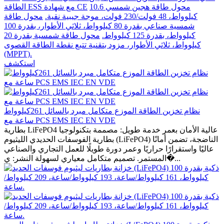
محول طاقة هجين شمسي 10.6
الطاقة ESS مع شهادة CE
كيلوواط، 48 فولت/230 فولت، موجة جيبية نقية.
محول طاقة
شمسية صناعي بقدرة 80 كيلوواط، ثلاثي الأطوار، بقدرة 100
كيلوواط، بقدرة 125 كيلوواط.
محول طاقة شمسية بقدرة 20
كيلوواط، ثلاثي الأطوار، مزود بتقنية تتبع نقطة الطاقة القصوى
(MPPT).
استكشف
نظام تخزين الطاقة الموزع متكامل مبرد بالسائل 261كيلوواط
ساعة مع PCS EMS IEC EN VDE
بطارية LiFePO4 عالية الأمان بعمر خدمة طويل: مصممة بتكنولوجيا
بطارية الفوسفات الحديدي الليثيوم (LiFePO4) الناضجة، تضمن أمانًا
عاليًا واستقرارًا حراريًا وعمر دورة طويلًا للعمل التجاري والصناعي
المستمر. تصميم متكامل معياري لسهولة النشر: ي�...