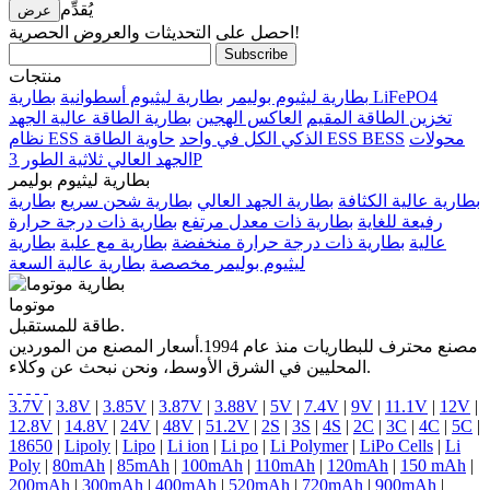
يُقدِّم
احصل على التحديثات والعروض الحصرية!
منتجات
بطارية LiFePO4
بطارية ليثيوم بوليمر
بطارية ليثيوم أسطوانية
تخزين الطاقة المقيم
العاكس الهجين
بطارية الطاقة عالية الجهد
محولات
حاوية الطاقة ESS BESS
نظام ESS الذكي الكل في واحد
الجهد العالي ثلاثية الطور 3P
بطارية ليثيوم بوليمر
بطارية عالية الكثافة
بطارية الجهد العالي
بطارية شحن سريع
بطارية
رفيعة للغاية
بطارية ذات معدل مرتفع
بطارية ذات درجة حرارة
عالية
بطارية ذات درجة حرارة منخفضة
بطارية مع علبة
بطارية
ليثيوم بوليمر مخصصة
بطارية عالية السعة
موتوما
طاقة للمستقبل.
مصنع محترف للبطاريات منذ عام 1994.أسعار المصنع من الموردين
المحليين في الشرق الأوسط، ونحن نبحث عن وكلاء.
3.7V
|
3.8V
|
3.85V
|
3.87V
|
3.88V
|
5V
|
7.4V
|
9V
|
11.1V
|
12V
|
12.8V
|
14.8V
|
24V
|
48V
|
51.2V
|
2S
|
3S
|
4S
|
2C
|
3C
|
4C
|
5C
|
18650
|
Lipoly
|
Lipo
|
Li ion
|
Li po
|
Li Polymer
|
LiPo Cells
|
Li
Poly
|
80mAh
|
85mAh
|
100mAh
|
110mAh
|
120mAh
|
150 mAh
|
200mAh
|
300mAh
|
400mAh
|
520mAh
|
720mAh
|
900mAh
|