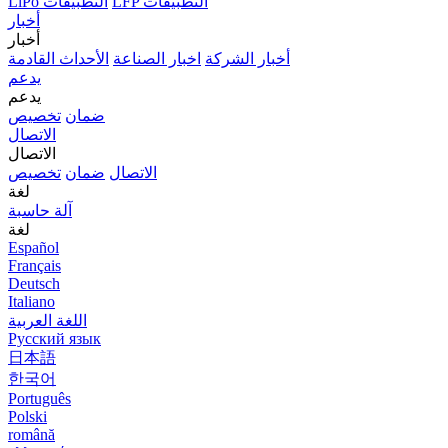
LFP التطبيقات
LiPo التطبيقات
أخبار
أخبار
أخبار الشركة
اخبار الصناعة
الأحداث القادمة
يدعم
يدعم
ضمان
تخصيص
الاتصال
الاتصال
الاتصال
ضمان
تخصيص
لغة
آلة حاسبة
لغة
Español
Français
Deutsch
Italiano
اللغة العربية
Русский язык
日本語
한국어
Português
Polski
română