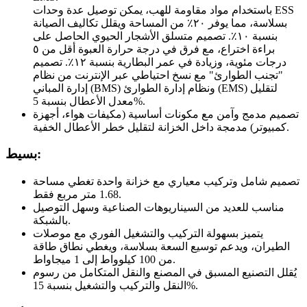
باستخدام مواد مقاومة للهب، يمكن توصيل عدة وحدات ESS
بسلاسة، مما يوفر ٢٠٪ من المساحة ويقلل تكاليف الصيانة
بنسبة ١٠٪. تصميم متسلق الأشجار الحيوي الحاصل على
براءة اختراع، مع فرق في درجة حرارة العبوة أقل من ٥
درجات مئوية، وزيادة في عمر البطارية بنسبة ١٢٪. تصميم
"تجنب الطوارئ" مع نسخ احتياطي عبر الإنترنت من نظام
إدارة المباني (BMS) ونظام إدارة الطوارئ (EMS) لتقليل
معدل الأعطال بنسبة 5%.
تصميم مدمج وآمن مع مكونات أساسية (مكيفات هواء، أجهزة
كمبيوتر) مدمجة داخل الخزانة لتقليل خطر الأعطال الخفية.
بسيط:
تصميم شامل وتركيب معياري مع خزانة واحدة تغطي مساحة
1.68 متر مربع فقط.
مناسب للعديد من السيناريوهات الصناعية وسهل التوصيل
بالشبكة.
يتميز بسهولة التركيب والتشغيل الفوري مع موصلات
الطيران، ويدعم توسيع السعة بسلاسة، ويغطي نطاق طاقة
من 100 كيلوواط إلى 1 ميجاواط.
يُقلل التصنيع المسبق في المصنع والنقل المتكامل من رسوم
النقل والتركيب والتشغيل بنسبة 15%.