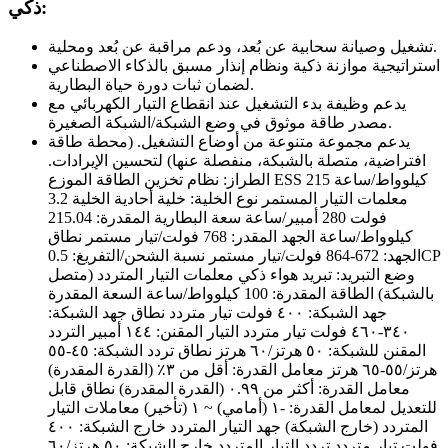
ذكي:
تشغيل وصيانة سحابية عن بُعد، ودعم مراقبة عن بُعد ومحلية.
استراتيجية موازنة ذكية ونظام إنذار مسبق بالذكاء الاصطناعي
لضمان ثبات دورة حياة البطارية.
يدعم وظيفة بدء التشغيل عند انقطاع التيار الكهربائي مع
مصدر طاقة موثوق في وضع الشبكة/الشبكة الصغيرة.
يدعم مجموعة متنوعة من أوضاع التشغيل. (محطة طاقة
افتراضية، متصلة بالشبكة، منفصلة عنها) لتحسين الإيرادات.
الطراز: نظام تخزين الطاقة الموزع ESS 215 كيلوواط/ساعة
معلمات التيار المستمر نوع الخلية: خلية أحادية الخلية 3.2
فولت 280 أمبير/ساعة سعة البطارية المقدرة: 215.04
كيلوواط/ساعة الجهد المقدر: 768 فولت/تيار مستمر نطاق
الجهد: 672-864 فولت/تيار مستمر نسبة الشحن/التفريغ: 0.5CP
وضع التبريد: تبريد هواء ذكي معلمات التيار المتردد (متصل
بالشبكة) الطاقة المقدرة: 100 كيلوواط/ساعة السعة المقدرة
جهد الشبكة: ٤٠٠ فولت تيار متردد نطاق جهد الشبكة:
٣٤٠-٤٦٠ فولت تيار متردد التيار المقنن: ١٤٤ أمبير التردد
المقنن للشبكة: ٥٠ هرتز/٦٠ هرتز نطاق تردد الشبكة: ٤٥-٥٥
هرتز/٥٥-٦٥ هرتز معامل القدرة: أقل من ٣٪ (القدرة المقدرة)
معامل القدرة: أكثر من ٠.٩٩ (القدرة المقدرة) نطاق قابل
للتعديل لمعامل القدرة: -١ (أمامي) ~ ١ (تأخير) معاملات التيار
المتردد (خارج الشبكة) جهد التيار المتردد خارج الشبكة: ٤٠٠
فولت تيار متردد تردد التيار المتردد خارج الشبكة: ٥٠ هرتز/٦٠