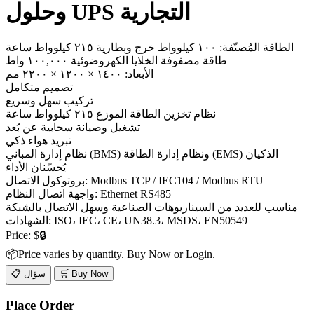
وحلول UPS التجارية
الطاقة المُصنّفة: ١٠٠ كيلوواط خرج وبطارية ٢١٥ كيلوواط ساعة
طاقة مصفوفة الخلايا الكهروضوئية ١٠٠,٠٠٠ واط
الأبعاد: ١٤٠٠ × ١٢٠٠ × ٢٢٠٠ مم
تصميم متكامل
تركيب سهل وسريع
نظام تخزين الطاقة الموزع ٢١٥ كيلوواط ساعة
تشغيل وصيانة سحابية عن بُعد
تبريد هواء ذكي
نظام إدارة المباني (BMS) ونظام إدارة الطاقة (EMS) الذكيان
يُحسّنان الأداء
بروتوكول الاتصال: Modbus TCP / IEC104 / Modbus RTU
واجهة اتصال النظام: Ethernet RS485
مناسب للعديد من السيناريوهات الصناعية وسهل الاتصال بالشبكة
الشهادات: ISO، IEC، CE، UN38.3، MSDS، EN50549
Price:
$🔒
📦Price varies by quantity. Buy Now or Login.
🛒 Buy Now
📋 سؤال
Place Order