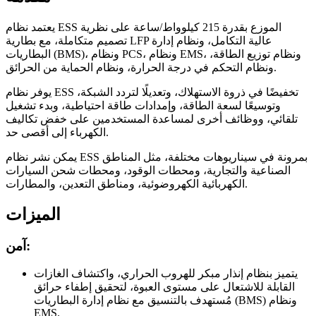
يعتمد نظام ESS الموزع بقدرة 215 كيلوواط/ساعة على نظرية
تصميم متكاملة، مع بطارية LFP عالية التكامل، ونظام إدارة
البطاريات (BMS)، ونظام PCS، ونظام EMS، ونظام توزيع الطاقة،
ونظام التحكم في درجة الحرارة، ونظام الحماية من الحرائق.
يوفر نظام ESS تخفيضًا في ذروة الاستهلاك، وتعديلًا لتردد الشبكة،
وتوسيعًا لسعة الطاقة، وإمدادات طاقة احتياطية، وبدء تشغيل
تلقائي، ووظائف أخرى لمساعدة المستخدمين على خفض تكاليف
الكهرباء إلى أقصى حد.
يمكن نشر نظام ESS بمرونة في سيناريوهات مختلفة، مثل المناطق
الصناعية والتجارية، ومحطات الوقود، ومحطات شحن السيارات
الكهربائية الكهروضوئية، ومناطق التعدين، والمطارات.
الميزات
آمن:
يتميز بنظام إنذار مبكر للهروب الحراري، واكتشاف الغازات
القابلة للاشتعال على مستوى العبوة، لتحقيق إطفاء حرائق
مُستهدف بالتنسيق مع نظام إدارة البطاريات (BMS) ونظام
EMS.