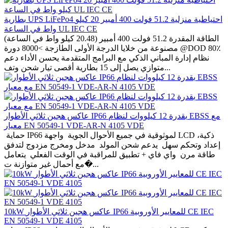
بطارية UPS LiFePo4 احتياطية منزلية 51.2 فولت 400 أمبير 20 كيلو
واط في الساعة UL IEC CE
الطاقة المقدرة 51.2 فولت 400 أمبير (20.48 كيلو واط في الساعة)
مصنوعة من خلايا الدرجة الأولى الطازجة >8000 دورة @DOD 80٪
نظام إدارة المباني الذكي مع البرامج المتقدمة يحسن الأداء دعم
متوازي يصل إلى 15 بطارية أقصى تيار شحن وتف...
عاكس هجين ثلاثي الأطوار IP66 بقدرة 12 كيلووات لنظام EBSS مع
معيار EN 50549-1 VDE-AR-N 4105 VDE
حماية IP66 لموثوقية في جميع الأحوال الجوية واجهة LCD ذكية،
إعداد وتحكم سهل يدعم شحن المولد مدخل ومخرج مزدوج لتدفق
طاقة مرن واي فاي + تطبيق للمراقبة في الوقت الفعلي يتعامل
مع أحمال غير متوازنة ت�...
10kW عاكس هجين ثلاثي الأطوار IP66 للمعايير الأوروبية CE IEC
EN 50549-1 VDE 4105