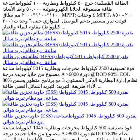
الطاقة المُصنّفة: خرج ٥٠ كيلوواط وبطارية ١٠٠ كيلوواط/ساعة
طاقة مصفوفة الخلايا الكهروضوئية ٥٠,٠٠٠ واط الأبعاد:
١١٠٠*١١٠٠*٢٠٠٠ مم نطاق MPPT: ٤ وحدات MPPT، ٢٠٠ - ٨٥٠
فولت تيار مستمر يدعم التوصيل المتوازي حتى ٦ وحدات (٣٠٠
كيلوواط) مقاوم للماء والغبار ...
نظام تخزين طاقة (BESS) بقدرة 2500 كيلوواط، 5015 كيلوواط/
ساعة، مع نظام تبريد سائل
قوة تصنيفية 2500 كيلوواط مخرجات وبطارية 5015 كيلوواط ساعة
مصنوع من خلايا جديدة درجة A >6000 دورة @DOD 90%، EOL
80% نظام إدارة البطارية الذكي المستوى 3 مع برنامج متطور يحسن
الأداء طريقة التبريد: التبريد السائل أقصى طاقة ...
حاوية تخزين طاقة (ESS) بقدرة 500 كيلوواط، 1045 كيلوواط/ساعة،
مع نظام تبريد هوائي.
قوة تصنيفية 500 كيلوواط مخرجات وبطارية 1045 كيلوواط ساعة
مصنوع من خلايا جديدة درجة A >8000 دورة @DOD 80% نظام
إدارة البطارية الذكي مع برنامج متطور يحسن الأداء طريقة التبريد: