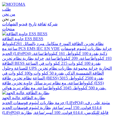
طلب
من نحن
من نحن
شركة
ثقافة
تاريخ
فيديو
الشهادات
منتجات
حاوية الطاقة ESS BESS
نظام تخزين الطاقة الموزع متكامل مبرد بالسائل 261كيلوواط
خزانة بطاريات ليثيوم فوسفات
ساعة مع PCS EMS IEC EN VDE
الحديد (LiFePO4) ذكية بقدرة 100 كيلوواط، 161 كيلوواط/ساعة،
193 كيلوواط/ساعة، 209 كيلوواط/ساعة.
خزانة بطارية نظام تخزين
الطاقة BESS بقدرة 100 كيلو وات 215 كيلو وات في الساعة
للصناعة وحلول UPS التجارية
خزانة مجموعة بطاريات نظام تخزين
الطاقة الشمسية الذكي بقدرة 50 كيلو وات و100 كيلو وات في
الساعة
نظام تخزين طاقة (BESS) بقدرة 2500 كيلوواط، 5015
كيلوواط/ساعة، مع نظام تبريد سائل
حاوية تخزين طاقة (ESS)
بقدرة 500 كيلوواط، 1045 كيلوواط/ساعة، مع نظام تبريد هوائي.
بطارية الطاقة عالية الجهد
حزمة بطاريات ليثيوم فوسفات الحديد (LiFePO4) مثبتة على رف،
614.4 فولت، 150 أمبير/ساعة.
بطارية ليثيوم فوسفات الحديد
(LiFePO4) قابلة للتكديس، 614.4 فولت، 100 أمبير/ساعة.
بطارية