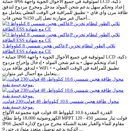
حماية IP66 لموثوقية في جميع الأحوال الجوية واجهة LCD ذكية،
إعداد وتحكم سهل يدعم شحن المولد مدخل ومخرج مزدوج لتدفق
طاقة مرن واي فاي + تطبيق للمراقبة في الوقت الفعلي يتعامل مع
أحمال غير متوازنة تصل إلى 150% شحن قاب...
عاكس هجين شمسي 8 كيلوواط 3P ثلاثي الطور لنظام تخزين
الطاقة ESS مع شهادة CE
• حماية IP66 لموثوقية في جميع الأحوال الجوية • واجهة LCD ذكية،
إعداد وتحكم سهل • يدعم شحن المولد • إدخال وإخراج مزدوج
لتدفق طاقة مرن • WiFi + تطبيق للمراقبة في الوقت الفعلي •
يتعامل مع أحمال غير متوازن...
محول طاقة هجين شمسي 10.6 كيلوواط، 48 فولت/230 فولت،
موجة جيبية نقية.
القدرة المقدرة 10.6 كيلوواط 48 فولت قوة مجموعة الألواح
الكهروضوئية 18,000 واط نطاق MPPT 120 - 450 فولت تيار مستمر
IP66 مقاوم للماء والغبار تغذية الشبكة مخرج مزدوج لإدارة الحمل
الذكية يدعم توصيل متعدد متوازي حتى 9 ...