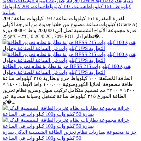
خزانة بطاريات ليثيوم فوسفات الحديد (LiFePO4) ذكية بقدرة 100
كيلوواط، 161 كيلوواط/ساعة، 193 كيلوواط/ساعة، 209 كيلوواط/
ساعة.
القدرة المقدرة 161 كيلووات ساعة / 193 كيلووات ساعة / 209
كيلووات ساعة مصنوع من خلايا جديدة من الدرجة الأولى (Grade A)
قدرة مجموعة الألواح الشمسية تصل إلى 200,000 واط >8000 دورة
@25°C±2°C, 0.2C/0.2C, 70% EOL نظام إدار�...
خزانة بطارية نظام تخزين الطاقة BESS بقدرة 100 كيلو وات 215
كيلو وات في الساعة للصناعة وحلول UPS التجارية
الطاقة المُصنّفة: ١٠٠ كيلوواط خرج وبطارية ٢١٥ كيلوواط ساعة
طاقة مصفوفة الخلايا الكهروضوئية ١٠٠,٠٠٠ واط الأبعاد: ١٤٠٠ ×
١٢٠٠ × ٢٢٠٠ مم تصميم متكامل تركيب سهل وسريع نظام تخزين
الطاقة الموزع ٢١٥ كيلوواط ساعة تشغيل وصيانة سحابية عن
بُع�...
خزانة مجموعة بطاريات نظام تخزين الطاقة الشمسية الذكي بقدرة
50 كيلو وات و100 كيلو وات في الساعة