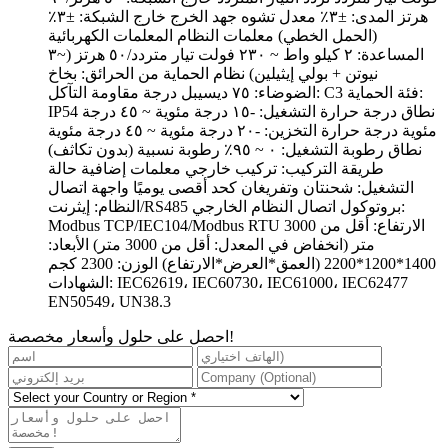
هرتز المدى: ±٣٪ معدل تشوه جهد الخرج خارج الشبكة: ±٣٪
(الحمل الخطي) معلمات النظام المعلمات الكهربائية
المساعدة: ٢ كيلو واط ~ ٢٣٠ فولت تيار متردد/٥٠ هرتز (~٣
نيوتن + بولي إيثيلين) نظام الحماية من الحرائق: بخاخ
الضوضاء: ٧٥ ديسيبل درجة مقاومة التآكل: C3 فئة الحماية:
IP54 نطاق درجة حرارة التشغيل: -١٥ درجة مئوية ~ ٤٥ درجة
مئوية درجة حرارة التخزين: -٢٠ درجة مئوية ~ ٤٥ درجة مئوية
نطاق رطوبة التشغيل: ٠ ~ ٩٥٪ رطوبة نسبية (بدون تكاثف)
طريقة التركيب: تركيب خارجي معلمات إضافية حالة
التشغيل: شحنتان وتفريغان كحد أقصى يوميًا واجهة اتصال
النظام: إيثرنت/RS485 بروتوكول اتصال النظام الخارجي:
Modbus TCP/IEC104/Modbus RTU الارتفاع: أقل من 3000
متر (انخفاض في المعدل: أقل من 3000 متر) الأبعاد:
1400*1200*2200 (العمق*العرض*الارتفاع) الوزن: 2300 كجم
الشهادات: IEC62619، IEC60730، IEC61000، IEC62477
EN50549، UN38.3
احصل على حلول وأسعار مخصصة!