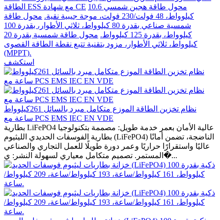
محول طاقة هجين شمسي 10.6
الطاقة ESS مع شهادة CE
كيلوواط، 48 فولت/230 فولت، موجة جيبية نقية.
محول طاقة
شمسية صناعي بقدرة 80 كيلوواط، ثلاثي الأطوار، بقدرة 100
كيلوواط، بقدرة 125 كيلوواط.
محول طاقة شمسية بقدرة 20
كيلوواط، ثلاثي الأطوار، مزود بتقنية تتبع نقطة الطاقة القصوى
(MPPT).
استكشف
نظام تخزين الطاقة الموزع متكامل مبرد بالسائل 261كيلوواط
ساعة مع PCS EMS IEC EN VDE
بطارية LiFePO4 عالية الأمان بعمر خدمة طويل: مصممة بتكنولوجيا
بطارية الفوسفات الحديدي الليثيوم (LiFePO4) الناضجة، تضمن أمانًا
عاليًا واستقرارًا حراريًا وعمر دورة طويلًا للعمل التجاري والصناعي
المستمر. تصميم متكامل معياري لسهولة النشر: ي�...