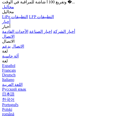
وتفريغ 100 أ شاشة للمراقبة في الوقت �...
محاليل
محاليل
LFP التطبيقات
LiPo التطبيقات
أخبار
أخبار
أخبار الشركة
اخبار الصناعة
الأحداث القادمة
الاتصال
الاتصال
الاتصال
يدعم
لغة
آلة حاسبة
لغة
Español
Français
Deutsch
Italiano
اللغة العربية
Русский язык
日本語
한국어
Português
Polski
română