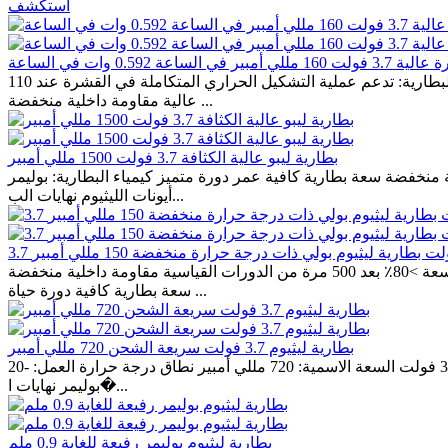
استكشف
ة 0.592 وات في الساعة
درجات حرارة عالية للبطارية: تدعم عملية التشكيل الحراري المتكاملة في القشرة عند 110°C لمدة 5 دقائق. نطاق درجات الحرارة العملية: -20~60°C الجهد الاسمي: 3.7 V السعة الاسمية: 160 mAh كثافة طاقة
عالية مقاومة داخلية منخفضة ...
بطارية ليبو عالية الكثافة 3.7 فولت 1500 مللي أمبير
ة التشغيل: -20℃ ~ +60℃ اتساق عالي للبطارية مقاومة داخلية منخفضة سعة بطارية كافية عمر دورة متميز كيمياء البطارية: بوليمر
أيونات الليثيوم نهايات الب...
 فولت بطارية ليثيوم بولي ذات درجة حرارة منخفضة 150 مللي أمبير
نطاق درجة حرارة العمل: -40 ~ 60 درجة مئوية الجهد االكهربى: 3.7 فولت السعة: ١٥٠ ملي أمبير بالساعة دورة حياة طويلة: يبلغ الاحتفاظ بالسعة >80٪ بعد 500 مرة من الدورات القياسية مقاومة داخلية منخفضة
سعة بطارية كافية دورة حياة ...
بطارية ليثيوم 3.7 فولت سريعة الشحن 720 مللي أمبير
الجهد الاسمي: 3.7 فولت السعة الاسمية: 720 مللي أمبير نطاق درجة حرارة العمل: -20 °C ~ + 60 °C اتساق البطارية العالي مقاومة داخلية منخفضة سعة بطارية كافية دورة حياة رائعة كيمياء البطارية: ليثيوم
بوليمر نهايات ا�...
بطارية ليثيوم بوليمر رفيعة للغاية 0.9 ملم