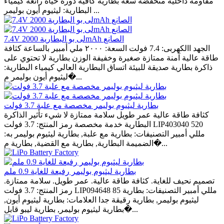
مقاومة داخلية منخفضة سعة بطارية كافية دورة حياة رائعة كيمياء
البطارية: ليثيوم أيون بوليمر ...
7.4V لى بو البطارية 2000mAh الصانع
الجهد االكهربى: 7.4 فولت السعة: ٢٠٠٠ ملي أمبير بالساعة كثافة
طاقة عالية آمنة ممتازة صغيرة وخفيفة الوزن بطارية لا تحتوي على
ذاكرة بطارية صديقة للبيئة اتساق البطارية العالي كيمياء البطارية:
ليثيوم أيون بوليمر م�...
بطارية ليثيوم بوليمر مخصصة مع علبة 3.7 فولت
كثافة طاقة عالية عمر طويل سلامة ممتازة لا شيء تأثير الذاكرة
البطارية خدمة مخصصة رمز المنتج: 3.7 فولت LIP403040 520
مللي أمبير التصنيفات: بطارية مع علبة, بطارية ليثيوم بوليمر به:
الضميمة البطارية, بطارية مع القضية, بطارية م�...
بطارية ليثيوم بوليمر رفيعة للغاية 0.9 ملم
تصميم نحيف للغاية. كثافة طاقة عالية. عمر طويل. سلامة ممتازة.
رمز المنتج: 3.7 فولت LIP094648 85 مللي أمبير التصنيفات: بطارية
ليثيوم بوليمر, بطارية رقيقة جدا العلامات: بطارية ليثيوم أيون,
بطارية ليثيوم بوليمر, بطارية ليبو قابل�...