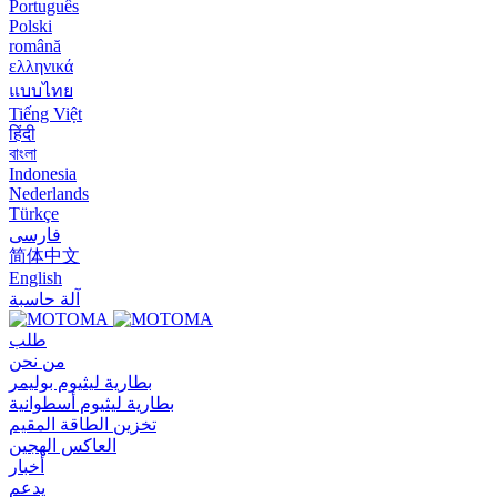
Português
Polski
română
ελληνικά
แบบไทย
Tiếng Việt
हिंदी
বাংলা
Indonesia
Nederlands
Türkçe
فارسی
简体中文
English
آلة حاسبة
طلب
من نحن
بطارية ليثيوم بوليمر
بطارية ليثيوم أسطوانية
تخزين الطاقة المقيم
العاكس الهجين
أخبار
يدعم