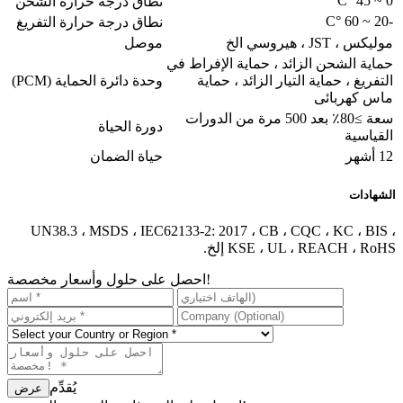
0 ~ 45 °C
نطاق درجة حرارة الشحن
-20 ~ 60 °C
نطاق درجة حرارة التفريغ
موليكس ، JST ، هيروسي الخ
موصل
حماية الشحن الزائد ، حماية الإفراط في
التفريغ ، حماية التيار الزائد ، حماية
وحدة دائرة الحماية (PCM)
ماس كهربائى
سعة ≥80٪ بعد 500 مرة من الدورات
دورة الحياة
القياسية
12 أشهر
حياة الضمان
الشهادات
UN38.3 ، MSDS ، IEC62133-2: 2017 ، CB ، CQC ، KC ، BIS ،
KSE ، UL ، REACH ، RoHS إلخ.
احصل على حلول وأسعار مخصصة!
يُقدِّم