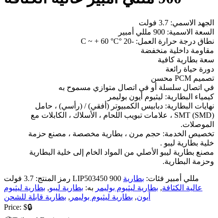
الجهد الاسمي: 3.7 فولت
السعة الاسمية: 900 مللي أمبير
نطاق درجة حرارة العمل: -20 °C ~ + 60 °C
مقاومة داخلية منخفضة
سعة بطارية كافية
دورة حياة رائعة
تصميم PCM محسن
في اتصال سلسلة أو في اتصال متوازي مسموح به
كيمياء البطارية: ليثيوم أيون بوليمر
نهايات البطارية: دبابيس الكمبيوتر (أفقي) / (رأسي) ، حامل
SMT (SMD) ، علامات تبويب اللحام ، الأسلاك ، الكابلات مع
الموصلات.
تخصيص الخدمة: حجم مرن ، بطارية مخصصة ، مصنع حزمة
خلية بطارية ليبو .
مصنع بطارية ليبو الأصلي من المواد الخام إلى خلية البطارية
وحزمة البطارية.
3.7 فولت LIP503450 900 مللي أمبير
فئات:
بطارية
رمز المنتج:
عالية الكثافة
,
بطارية ليثيوم بوليمر
به:
بطارية ليبو
,
بطارية ليثيوم
أيون
,
بطارية ليثيوم بوليمر
,
بطارية قابلة للشحن
Price:
$🔒