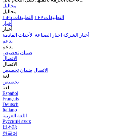
محاليل
محاليل
LFP التطبيقات
LiPo التطبيقات
أخبار
أخبار
أخبار الشركة
اخبار الصناعة
الأحداث القادمة
يدعم
يدعم
ضمان
تخصيص
الاتصال
الاتصال
الاتصال
ضمان
تخصيص
لغة
تخصيص
لغة
Español
Français
Deutsch
Italiano
اللغة العربية
Русский язык
日本語
한국어