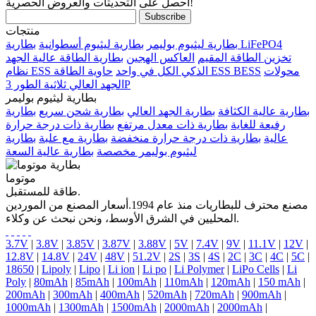
احصل على التحديثات والعروض الحصرية!
منتجات
بطارية LiFePO4
بطارية ليثيوم بوليمر
بطارية ليثيوم أسطوانية
تخزين الطاقة المقيم
العاكس الهجين
بطارية الطاقة عالية الجهد
محولات
حاوية الطاقة ESS BESS
نظام ESS الذكي الكل في واحد
الجهد العالي ثلاثية الطور 3P
بطارية ليثيوم بوليمر
بطارية عالية الكثافة
بطارية الجهد العالي
بطارية شحن سريع
بطارية
رفيعة للغاية
بطارية ذات معدل مرتفع
بطارية ذات درجة حرارة
عالية
بطارية ذات درجة حرارة منخفضة
بطارية مع علبة
بطارية
ليثيوم بوليمر مخصصة
بطارية عالية السعة
موتوما
طاقة للمستقبل.
مصنع محترف للبطاريات منذ عام 1994.أسعار المصنع من الموردين
المحليين في الشرق الأوسط، ونحن نبحث عن وكلاء.
3.7V
|
3.8V
|
3.85V
|
3.87V
|
3.88V
|
5V
|
7.4V
|
9V
|
11.1V
|
12V
|
12.8V
|
14.8V
|
24V
|
48V
|
51.2V
|
2S
|
3S
|
4S
|
2C
|
3C
|
4C
|
5C
|
18650
|
Lipoly
|
Lipo
|
Li ion
|
Li po
|
Li Polymer
|
LiPo Cells
|
Li
Poly
|
80mAh
|
85mAh
|
100mAh
|
110mAh
|
120mAh
|
150 mAh
|
200mAh
|
300mAh
|
400mAh
|
520mAh
|
720mAh
|
900mAh
|
1000mAh
|
1300mAh
|
1500mAh
|
2000mAh
|
2000mAh
|