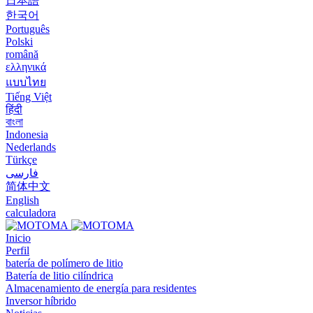
日本語
한국어
Português
Polski
română
ελληνικά
แบบไทย
Tiếng Việt
हिंदी
বাংলা
Indonesia
Nederlands
Türkçe
فارسی
简体中文
English
calculadora
Inicio
Perfil
batería de polímero de litio
Batería de litio cilíndrica
Almacenamiento de energía para residentes
Inversor híbrido