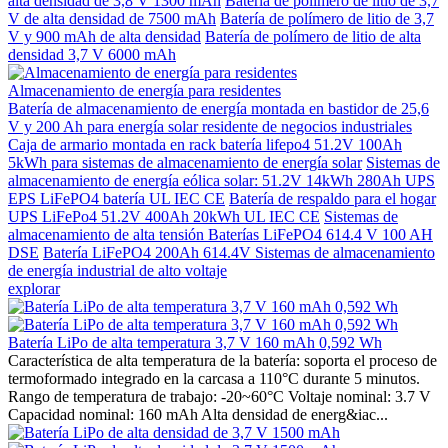
alta densidad de 3,8 V 1300 mAh
Batería de polímero de litio de 3,7
V de alta densidad de 7500 mAh
Batería de polímero de litio de 3,7
V y 900 mAh de alta densidad
Batería de polímero de litio de alta
densidad 3,7 V 6000 mAh
Almacenamiento de energía para residentes
Batería de almacenamiento de energía montada en bastidor de 25,6
V y 200 Ah para energía solar residente de negocios industriales
Caja de armario montada en rack batería lifepo4 51.2V 100Ah
5kWh para sistemas de almacenamiento de energía solar
Sistemas de
almacenamiento de energía eólica solar: 51.2V 14kWh 280Ah UPS
EPS LiFePO4 batería UL IEC CE
Batería de respaldo para el hogar
UPS LiFePo4 51.2V 400Ah 20kWh UL IEC CE
Sistemas de
almacenamiento de alta tensión Baterías LiFePO4 614.4 V 100 AH
DSE
Batería LiFePO4 200Ah 614.4V Sistemas de almacenamiento
de energía industrial de alto voltaje
explorar
Batería LiPo de alta temperatura 3,7 V 160 mAh 0,592 Wh
Característica de alta temperatura de la batería: soporta el proceso de
termoformado integrado en la carcasa a 110°C durante 5 minutos.
Rango de temperatura de trabajo: -20~60°C Voltaje nominal: 3.7 V
Capacidad nominal: 160 mAh Alta densidad de energ&iac...