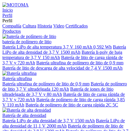
Inicio
Perfil
Perfil
Compañía
Cultura
Historia
Video
Certificados
Productos
batería de polímero de litio
Batería LiPo de alta temperatura 3,7 V 160 mAh 0,592 Wh
Batería
LiPo de alta densidad de 3,7 V 1500 mAh
Batería li-poly de baja
temperatura de 3,7 V 150 mAh
Batería de litio de carga rápida de
3,7 V y 720 mAh
Batería ultrafina de polímero de litio de 0,9 mm
Batería de litio de descarga de alta velocidad de 7,4 V 1500 mAh
Batería ultrafina
Batería ultrafina de polímero de litio de 0,9 mm
Batería de polímero
de litio 3,7 V ultradelgada 120 mAh
Batería de iones de litio
ultradelgada de 3,7 V y 80 mAh
Batería de litio de carga rápida de
3,7 V y 720 mAh
Batería de polímero de litio de carga rápida 3,85
V 110 mAh
Batería de polímero de litio de carga rápida 2C 5C
Batería de alta densidad
Batería LiPo de alta densidad de 3,7 V 1500 mAh
Batería LiPo de
alta densidad de 11,1 V 2000 mAh
Batería de polímero de litio de