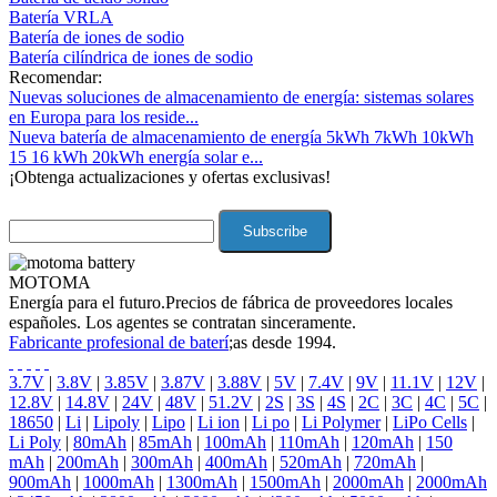
Batería VRLA
Batería de iones de sodio
Batería cilíndrica de iones de sodio
Recomendar:
Nuevas soluciones de almacenamiento de energía: sistemas solares
en Europa para los reside...
Nueva batería de almacenamiento de energía 5kWh 7kWh 10kWh
15 16 kWh 20kWh energía solar e...
¡Obtenga actualizaciones y ofertas exclusivas!
MOTOMA
Energía para el futuro.Precios de fábrica de proveedores locales
españoles. Los agentes se contratan sinceramente.
Fabricante profesional de baterí
;as desde 1994.
3.7V
|
3.8V
|
3.85V
|
3.87V
|
3.88V
|
5V
|
7.4V
|
9V
|
11.1V
|
12V
|
12.8V
|
14.8V
|
24V
|
48V
|
51.2V
|
2S
|
3S
|
4S
|
2C
|
3C
|
4C
|
5C
|
18650
|
Li
|
Lipoly
|
Lipo
|
Li ion
|
Li po
|
Li Polymer
|
LiPo Cells
|
Li Poly
|
80mAh
|
85mAh
|
100mAh
|
110mAh
|
120mAh
|
150
mAh
|
200mAh
|
300mAh
|
400mAh
|
520mAh
|
720mAh
|
900mAh
|
1000mAh
|
1300mAh
|
1500mAh
|
2000mAh
|
2000mAh