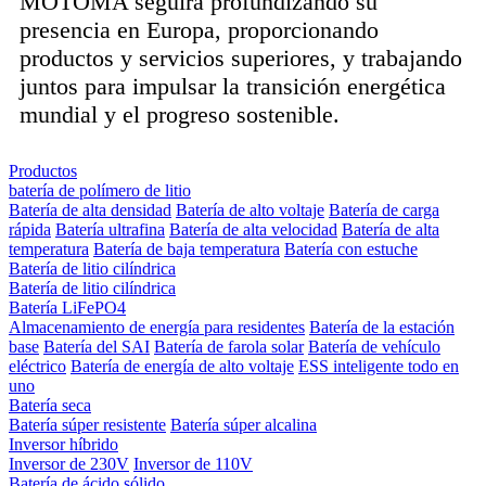
MOTOMA seguirá profundizando su
presencia en Europa, proporcionando
productos y servicios superiores, y trabajando
juntos para impulsar la transición energética
mundial y el progreso sostenible.
Productos
batería de polímero de litio
Batería de alta densidad
Batería de alto voltaje
Batería de carga
rápida
Batería ultrafina
Batería de alta velocidad
Batería de alta
temperatura
Batería de baja temperatura
Batería con estuche
Batería de litio cilíndrica
Batería de litio cilíndrica
Batería LiFePO4
Almacenamiento de energía para residentes
Batería de la estación
base
Batería del SAI
Batería de farola solar
Batería de vehículo
eléctrico
Batería de energía de alto voltaje
ESS inteligente todo en
uno
Batería seca
Batería súper resistente
Batería súper alcalina
Inversor híbrido
Inversor de 230V
Inversor de 110V
Batería de ácido sólido