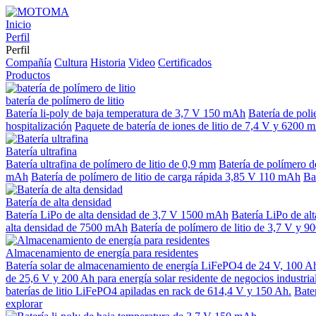
Inicio
Perfil
Perfil
Compañía
Cultura
Historia
Video
Certificados
Productos
batería de polímero de litio
Batería li-poly de baja temperatura de 3,7 V 150 mAh
Batería de poli
hospitalización
Paquete de batería de iones de litio de 7,4 V y 6200 
Batería ultrafina
Batería ultrafina de polímero de litio de 0,9 mm
Batería de polímero d
mAh
Batería de polímero de litio de carga rápida 3,85 V 110 mAh
Ba
Batería de alta densidad
Batería LiPo de alta densidad de 3,7 V 1500 mAh
Batería LiPo de a
alta densidad de 7500 mAh
Batería de polímero de litio de 3,7 V y 
Almacenamiento de energía para residentes
Batería solar de almacenamiento de energía LiFePO4 de 24 V, 100 A
de 25,6 V y 200 Ah para energía solar residente de negocios industria
baterías de litio LiFePO4 apiladas en rack de 614,4 V y 150 Ah.
Bate
explorar