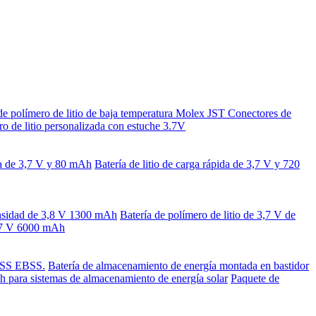
de polímero de litio de baja temperatura Molex JST Conectores de
ro de litio personalizada con estuche 3.7V
ada de 3,7 V y 80 mAh
Batería de litio de carga rápida de 3,7 V y 720
densidad de 3,8 V 1300 mAh
Batería de polímero de litio de 3,7 V de
 3,7 V 6000 mAh
 ESS EBSS.
Batería de almacenamiento de energía montada en bastidor
 para sistemas de almacenamiento de energía solar
Paquete de