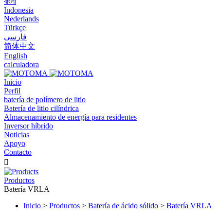
বাংলা
Indonesia
Nederlands
Türkçe
فارسی
简体中文
English
calculadora
Inicio
Perfil
batería de polímero de litio
Batería de litio cilíndrica
Almacenamiento de energía para residentes
Inversor híbrido
Noticias
Apoyo
Contacto

Productos
Batería VRLA
Inicio
>
Productos
>
Batería de ácido sólido
>
Batería VRLA