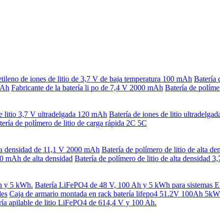
etileno de iones de litio de 3,7 V de baja temperatura 100 mAh
Batería 
mAh
Fabricante de la batería li po de 7,4 V 2000 mAh
Batería de políme
e litio 3,7 V ultradelgada 120 mAh
Batería de iones de litio ultradelg
tería de polímero de litio de carga rápida 2C 5C
lta densidad de 11,1 V 2000 mAh
Batería de polímero de litio de alta 
900 mAh de alta densidad
Batería de polímero de litio de alta densidad
h y 5 kWh.
Batería LiFePO4 de 48 V, 100 Ah y 5 kWh para sistemas
les
Caja de armario montada en rack batería lifepo4 51.2V 100Ah 5kWh
ría apilable de litio LiFePO4 de 614,4 V y 100 Ah.