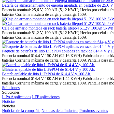
Batería de almacenamiento de energía montada en bastidor de 25,6 V y
Potencia nominal: 25,6 V, 200 AH (5,12 KWH) Hecho por células fre
baterías Corriente máxima de carga y descarga 150A ...
Caja de armario montada en rack batería lifepo4 51.2V 100Ah 5kWh p
Potencia nominal: 51,2 V, 100 AH (5,12 KWH) Hecho por células fre
baterías Corriente máxima de carga y descarga 150A ...
Paquete de baterías de litio LiFePO4 apiladas en rack de 614,4 V y 1
Potencia nominal 614.4 V 150 AH (92.16 KWH) Fabricado con celdas
baterías Corriente máxima de carga y descarga 100A Pantalla para m..
Batería apilable de litio LiFePO4 de 614,4 V y 100 Ah.
Potencia nominal 614.4 V 100 AH (61.44 KWH) Fabricado con celdas
baterías Corriente máxima de carga y descarga 100A Pantalla para mon
Soluciones
Soluciones
LiPo Applications
LFP aplicaciones
Noticias
Noticias
Noticias de la compañía
Noticias de la Industria
Próximos eventos