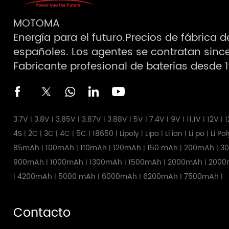
MOTOMA
Energía para el futuro.Precios de fábrica 
españoles. Los agentes se contratan sinc
Fabricante profesional de baterías desde 
3.7V
3.8V
3.85V
3.87V
3.88V
5V
7.4V
9V
11.1V
12V
1
|
|
|
|
|
|
|
|
|
|
4S
2C
3C
4C
5C
18650
Lipoly
Lipo
Li ion
Li po
Li Po
|
|
|
|
|
|
|
|
|
|
85mAh
100mAh
110mAh
120mAh
150 mAh
200mAh
3
|
|
|
|
|
|
900mAh
1000mAh
1300mAh
1500mAh
2000mAh
2000
|
|
|
|
|
4200mAh
5000 mAh
6000mAh
6200mAh
7500mAh
|
|
|
|
|
|
Contacto