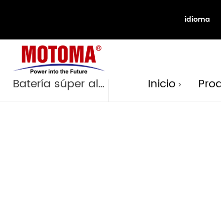
idioma
Product
Batería súper alcalina
Inicio
Pro
>