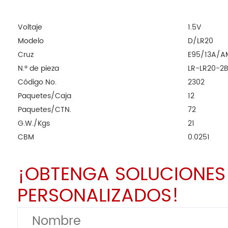
Voltaje
1.5V
Modelo
D/LR20
Cruz
E95/13A/A
N.º de pieza
LR-LR20-2
Código No.
2302
Paquetes/Caja
12
Paquetes/CTN.
72
G.W./Kgs
21
CBM
0.0251
¡OBTENGA SOLUCIONES 
PERSONALIZADOS!