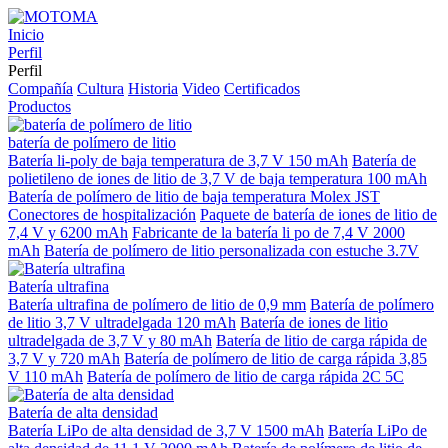
Inicio
Perfil
Perfil
Compañía
Cultura
Historia
Video
Certificados
Productos
batería de polímero de litio
Batería li-poly de baja temperatura de 3,7 V 150 mAh
Batería de
polietileno de iones de litio de 3,7 V de baja temperatura 100 mAh
Batería de polímero de litio de baja temperatura Molex JST
Conectores de hospitalización
Paquete de batería de iones de litio de
7,4 V y 6200 mAh
Fabricante de la batería li po de 7,4 V 2000
mAh
Batería de polímero de litio personalizada con estuche 3.7V
Batería ultrafina
Batería ultrafina de polímero de litio de 0,9 mm
Batería de polímero
de litio 3,7 V ultradelgada 120 mAh
Batería de iones de litio
ultradelgada de 3,7 V y 80 mAh
Batería de litio de carga rápida de
3,7 V y 720 mAh
Batería de polímero de litio de carga rápida 3,85
V 110 mAh
Batería de polímero de litio de carga rápida 2C 5C
Batería de alta densidad
Batería LiPo de alta densidad de 3,7 V 1500 mAh
Batería LiPo de