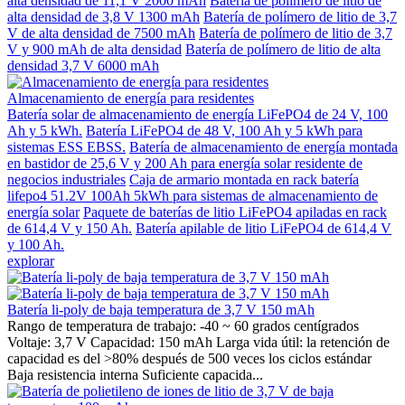
alta densidad de 11,1 V 2000 mAh
Batería de polímero de litio de
alta densidad de 3,8 V 1300 mAh
Batería de polímero de litio de 3,7
V de alta densidad de 7500 mAh
Batería de polímero de litio de 3,7
V y 900 mAh de alta densidad
Batería de polímero de litio de alta
densidad 3,7 V 6000 mAh
Almacenamiento de energía para residentes
Batería solar de almacenamiento de energía LiFePO4 de 24 V, 100
Ah y 5 kWh.
Batería LiFePO4 de 48 V, 100 Ah y 5 kWh para
sistemas ESS EBSS.
Batería de almacenamiento de energía montada
en bastidor de 25,6 V y 200 Ah para energía solar residente de
negocios industriales
Caja de armario montada en rack batería
lifepo4 51.2V 100Ah 5kWh para sistemas de almacenamiento de
energía solar
Paquete de baterías de litio LiFePO4 apiladas en rack
de 614,4 V y 150 Ah.
Batería apilable de litio LiFePO4 de 614,4 V
y 100 Ah.
explorar
Batería li-poly de baja temperatura de 3,7 V 150 mAh
Rango de temperatura de trabajo: -40 ~ 60 grados centígrados
Voltaje: 3,7 V Capacidad: 150 mAh Larga vida útil: la retención de
capacidad es del >80% después de 500 veces los ciclos estándar
Baja resistencia interna Suficiente capacida...