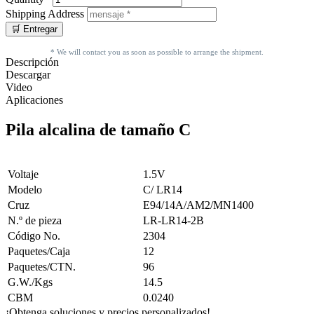
Shipping Address
* We will contact you as soon as possible to arrange the shipment.
Descripción
Descargar
Video
Aplicaciones
Pila alcalina de tamaño C
Voltaje
1.5V
Modelo
C/ LR14
Cruz
E94/14A/AM2/MN1400
N.º de pieza
LR-LR14-2B
Código No.
2304
Paquetes/Caja
12
Paquetes/CTN.
96
G.W./Kgs
14.5
CBM
0.0240
¡Obtenga soluciones y precios personalizados!