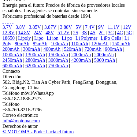
Energía para el futuro.Precios de fábrica de proveedores locales
españoles. Los agentes se contratan sinceramente.
Fabricante profesional de baterías desde 1994.
3.7V
|
3.8V
|
3.85V
|
3.87V
|
3.88V
|
5V
|
7.4V
|
9V
|
11.1V
|
12V
|
12.8V
|
14.8V
|
24V
|
48V
|
51.2V
|
2S
|
3S
|
4S
|
2C
|
3C
|
4C
|
5C
|
18650
|
Lipoly
|
Lipo
|
Li ion
|
Li po
|
Li Polymer
|
LiPo Cells
|
Li
Poly
|
80mAh
|
85mAh
|
100mAh
|
110mAh
|
120mAh
|
150 mAh
|
200mAh
|
300mAh
|
400mAh
|
520mAh
|
720mAh
|
900mAh
|
1000mAh
|
1300mAh
|
1500mAh
|
2000mAh
|
2000mAh
|
2450mAh
|
2800mAh
|
3000mAh
|
4200mAh
|
5000 mAh
|
6000mAh
|
6200mAh
|
7500mAh
|
Contacto
Dirección
502, Bldg.N2, Tian An Cyber Park, FengGang, Dongguan,
Guangdong, China
Teléfono móvil/WhatsApp
+86-187-1886-2573
Teléfono
+86-769-8216-3796
Correo electrónico
info@motoma.com
Derechos de autor
© MOTOMA - Poder hacia el futuro