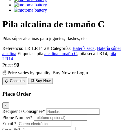
Pila alcalina de tamaño C
Pilas súper alcalinas para juguetes, flashes, etc.
Referencia:
LR-LR14-2B
Categorías:
Batería seca
,
Batería súper
alcalina
Etiquetas: pila
alcalina tamaño C
, pila seca LR14,
pila
LR14
Price:
$🔒
📦Price varies by quantity. Buy Now or Login.
📋 Consulta
🛒 Buy Now
Place Order
×
Recipient / Consignee*
Phone Number*
Email *
Quantity*