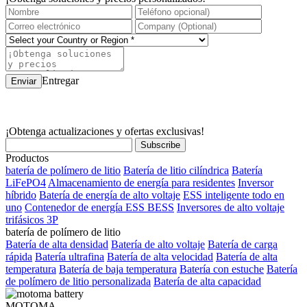
Entregar
¡Obtenga actualizaciones y ofertas exclusivas!
Productos
batería de polímero de litio
Batería de litio cilíndrica
Batería
LiFePO4
Almacenamiento de energía para residentes
Inversor
híbrido
Batería de energía de alto voltaje
ESS inteligente todo en
uno
Contenedor de energía ESS BESS
Inversores de alto voltaje
trifásicos 3P
batería de polímero de litio
Batería de alta densidad
Batería de alto voltaje
Batería de carga
rápida
Batería ultrafina
Batería de alta velocidad
Batería de alta
temperatura
Batería de baja temperatura
Batería con estuche
Batería
de polímero de litio personalizada
Batería de alta capacidad
MOTOMA