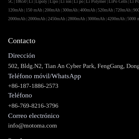
5C
18650
Li
Lipoly
Lipo
Li ion
Li po
Li Polymer
LiPo Cells
Li P
|
|
|
|
|
|
|
|
|
120mAh
150 mAh
200mAh
300mAh
400mAh
520mAh
720mAh
90
|
|
|
|
|
|
|
2000mAh
2000mAh
2450mAh
2800mAh
3000mAh
4200mAh
5000 
|
|
|
|
|
|
Contacto
Dirección
502, Bldg.N2, Tian An Cyber Park, FengGang, Don
Teléfono móvil/WhatsApp
+86-187-1886-2573
Teléfono
+86-769-8216-3796
Correo electrónico
info@motoma.com