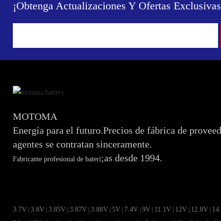
¡Obtenga Actualizaciones Y Ofertas Exclusivas
MOTOMA
Energía para el futuro.Precios de fábrica de provee
agentes se contratan sinceramente.
;as desde 1994.
Fabricante profesional de baterí
3.7V
3.8V
3.85V
3.87V
3.88V
5V
7.4V
9V
11.1V
12V
12.8V
14
|
|
|
|
|
|
|
|
|
|
|