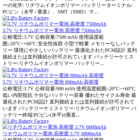
ーの化学: リチウムイオンポリマー バッテリーターミナル:
PCピン（水平 / 垂直）、SMT（SMD）マ...
3.7V リチウムポリマー電池 高密度 7500mAh
公称電圧:3.7V 公称容量:7500 mAh 使用温度範
囲:-20°C~+60°C 安全性抜群 小型で軽量 メモリーなしバッテ
リー 環境にやさしいバッテリー 最適化されたPCM設計 直列
接続または並列接続が許可されています バッテリーケミス
トリー:リチウムイオンポリマー バッテリー...
3.7V リチウムポリマー電池 900mAh 高密度
公称電圧:3.7V 公称容量:900 mAh 使用温度範囲:-20°C~+60°C
低い内部抵抗 十分なバッテリー容量 優れたサイクル寿命 最
適化されたPCM設計 直列接続または並列接続が許可されて
います バッテリーケミストリー:リチウムイオンポリマー バ
ッテリー終端:PCピン(水平)/(垂直...
リチウムポリマー電池 高密度 3.7V 6000mAh