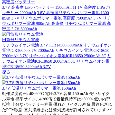
高密度バッテリー
3.7V 高密度 LiPo バッテリー 1500mAh
11.1V 高密度 LiPo バ
ッテリー 2000mAh
3.8V 高密度リチウムポリマー電池 1300
mAh
3.7V リチウムポリマー電池 高密度 7500mAh
3.7V リチ
ウムポリマー電池 900mAh 高密度
リチウムポリマー電池 高
密度 3.7V 6000mAh
円筒形リチウム電池
リチウムイオン電池 3.7V ICR14500 800mAh
リチウムイオン
電池ICR16650 3.7V 2000mAh
リチウムイオン電池ICR18650
2200mAh 3.7V
リチウムイオン電池ICR18650 2500mAh 3C
リ
チウムイオン電池ICR18650 2600mAh 3C
リチウムイオン電
池ICR 18650 3200mAh 3.7V
探る
3.7V 低温リチウムポリマー電池 150mAh
動作温度範囲:-40~60°C 電圧:3.7V 容量:150 mAh 長いサイク
ル寿命:標準サイクルの80倍で容量保持率は>500% 低い内部
抵抗 十分なバッテリー容量 優れたサイクル寿命 最適化され
たPCM設計 直列接続または並列接続が許可されています バ