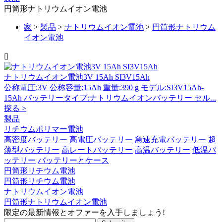
円筒形ナトリウムイオン電池
家
>
製品
>
ナトリウムイオン電池
>
円筒形ナトリウム
イオン電池

ナトリウムイオン電池3V 15Ah SI3V15Ah
公称電圧:3V 公称容量:15Ah 重量:390 g モデル:SI3V15Ah-
15Ah バッテリータイプ:ナトリウムイオンバッテリー セル...
探る >
製品
リチウムポリマー電池
高密度バッテリー
高電圧バッテリー
急速充電バッテリー
超
薄型バッテリー
高レートバッテリー
高温バッテリー
低温バ
ッテリー
バッテリーとケース
円筒形リチウム電池
円筒形リチウム電池
ナトリウムイオン電池
円筒形ナトリウムイオン電池
限定の最新情報とオファーを入手しましょう!