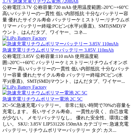
3.7V 急速充電リチウム電池 720mAh
公称電圧:3.7V 公称容量:720 mAh 使用温度範囲:-20°C~+60°C
高いバッテリーの一貫性 低い内部抵抗 十分なバッテリー容
量 優れたサイクル寿命 バッテリーケミストリー:リチウムポ
リマー バッテリー終端:PCピン(水平)/(垂直)、SMT(SMD)マ
ウント、はんだタブ、ワイヤー、コネ...
急速充電リチウムポリマーバッテリー 3.85V 110mAh
公称電圧:3.85V 公称容量:110 mAh 使用温度範
囲:-20°C~+60°C バッテリーケミストリー:リチウムイオンポ
リマー 高いバッテリーの一貫性 低い内部抵抗 十分なバッテ
リー容量 優れたサイクル寿命 バッテリー終端:PCピン(水
平)/(垂直)、SMT(SMD)マウント、はんだタブ、ワイヤー...
急速充電リチウムポリマー電池 2C 5C
2C~5C急速充電バッテリー。 非常に短い時間で70%の容量を
充電します。 長いサイクル寿命。 一貫性が良く、自己放電
が少ない。 メモリバッテリなし。 優れた安全性、環境に優
しい。 SKU: 3.85V LIP531226 150mAh カテゴリー: 急速充電
バッテリー, リチウムポリマーバッテリー タグ: カス...