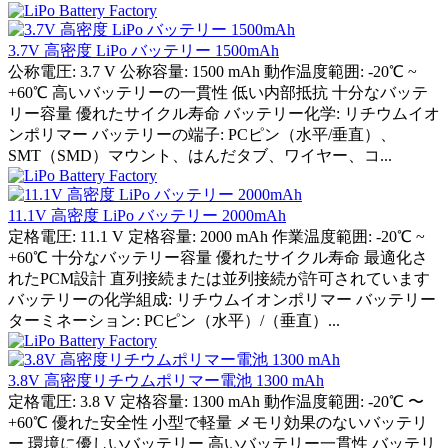
3.7V 高密度 LiPo バッテリー 1500mAh
公称電圧: 3.7 V 公称容量: 1500 mAh 動作温度範囲: -20℃ ~
+60℃ 高いバッテリーの一貫性 低い内部抵抗 十分なバッテ
リー容量 優れたサイクル寿命 バッテリー化学: リチウムイオ
ンポリマー バッテリーの端子: PCピン（水平/垂直）、
SMT（SMD）マウント、はんだタブ、ワイヤー、コ...
11.1V 高密度 LiPo バッテリー 2000mAh
定格電圧: 11.1 V 定格容量: 2000 mAh 作業温度範囲: -20℃ ~
+60℃ 十分なバッテリー容量 優れたサイクル寿命 最適化さ
れたPCM設計 直列接続または並列接続が許可されています
バッテリーの化学組成: リチウムイオンポリマー バッテリー
ターミネーション: PCピン（水平）/（垂直）...
3.8V 高密度リチウムポリマー電池 1300 mAh
定格電圧: 3.8 V 定格容量: 1300 mAh 動作温度範囲: -20℃ 〜
+60℃ 優れた安全性 小型で軽量 メモリ効果のないバッテリ
ー 環境に優しいバッテリー 高いバッテリー一貫性 バッテリ