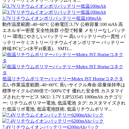
ッテリーケミストリー:リチウムイオ...
3.7Vリチウムイオンポリバッテリー低温100mAh
動作温度範囲:-40~60°C 公称電圧:3.7V 公称容量:100 mAh 高
エネルギー密度 安全性抜群 小型で軽量 メモリーなしバッテ
リー 環境にやさしいバッテリー 高いバッテリーの一貫性 バ
ッテリーケミストリー:リチウムイオンポリマー バッテリー
終端:PCピン(水平)/(垂直)、SMT(...
低温リチウムポリマーバッテリーMolex JST Horiseコネクタ
広い作業温度範囲:-40~60°C 長いサイクル寿命:容量保持率は
標準サイクルの80倍で>500%です 優れた安全性 カスタマイ
ズされたサービス SKU: 3.7V LIP533545 1000mAh カテゴリ
ー: リチウムポリマー電池, 低温電池 タグ: カスタマイズされ
た低温リポ電池, 低温電池技術, 低温リチウムポリマ...
7.4Vリチウムイオンバッテリー6200mAhパック