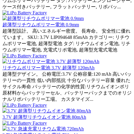
ウムポリマーバッテリー タグ: バッテリーエンクロージャー,
ケース付きバッテリー, フラットバッテリー, リポバッ...
超薄型リチウムポリマー電池 0.9mm
超薄型設計。 高いエネルギー密度。 長寿命。 安全性に優れ
ています。 SKU: 3.7V LIP094648 85mAh カテゴリー: リチウ
ムポリマー電池, 超薄型電池 タグ: リチウムイオン電池, リチ
ウムポリマー電池, 充電式リポ電池, 超薄型充電式電池
リチウムポリマー電池 3.7V 超薄型 120mAh
超薄型デザイン。 公称電圧:3.7V 公称容量:120 mAh 高いバッ
テリーの一貫性 低い内部抵抗 十分なバッテリー容量 優れた
サイクル寿命 バッテリーの化学的性質:リチウムイオンポリ
原材料からバッテリーセル、バッテリーパックまでのオリジ
ナルリポバッテリー工場。 カスタマイズ...
3.7V 超薄型リチウムイオン電池 80mAh