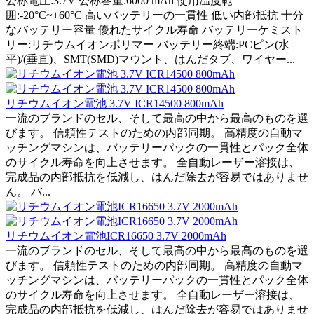
公称電圧:3.7V 公称容量:6000 mAh 使用温度範
囲:-20°C~+60°C 高いバッテリーの一貫性 低い内部抵抗 十分
なバッテリー容量 優れたサイクル寿命 バッテリーケミスト
リー:リチウムイオンポリマー バッテリー終端:PCピン(水
平)/(垂直)、SMT(SMD)マウント、はんだタブ、ワイヤー...
リチウムイオン電池 3.7V ICR14500 800mAh
一流のブランドのセル、そして最高の中から最高のものを選
びます。 信頼性テストのための内部同期。 高精度の自動マ
ッチングマシンは、バッテリーパックの一貫性とパック全体
のサイクル寿命を向上させます。 全自動レーザー溶接は、
完成品の内部抵抗を低減し、はんだ除去が容易ではありませ
ん。 バ...
リチウムイオン電池ICR16650 3.7V 2000mAh
一流のブランドのセル、そして最高の中から最高のものを選
びます。 信頼性テストのための内部同期。 高精度の自動マ
ッチングマシンは、バッテリーパックの一貫性とパック全体
のサイクル寿命を向上させます。 全自動レーザー溶接は、
完成品の内部抵抗を低減し、はんだ除去が容易ではありませ