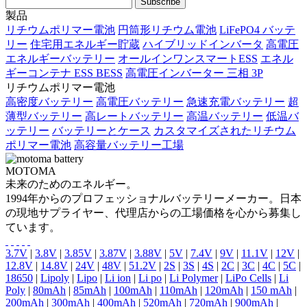
製品
リチウムポリマー電池
円筒形リチウム電池
LiFePO4 バッテ
リー
住宅用エネルギー貯蔵
ハイブリッドインバータ
高電圧
エネルギーバッテリー
オールインワンスマートESS
エネル
ギーコンテナ ESS BESS
高電圧インバーター 三相 3P
リチウムポリマー電池
高密度バッテリー
高電圧バッテリー
急速充電バッテリー
超
薄型バッテリー
高レートバッテリー
高温バッテリー
低温バ
ッテリー
バッテリーとケース
カスタマイズされたリチウム
ポリマー電池
高容量バッテリー工場
MOTOMA
未来のためのエネルギー。
1994年からのプロフェッショナルバッテリーメーカー。日本
の現地サプライヤー、代理店からの工場価格を心から募集し
ています。
3.7V
|
3.8V
|
3.85V
|
3.87V
|
3.88V
|
5V
|
7.4V
|
9V
|
11.1V
|
12V
|
12.8V
|
14.8V
|
24V
|
48V
|
51.2V
|
2S
|
3S
|
4S
|
2C
|
3C
|
4C
|
5C
|
18650
|
Lipoly
|
Lipo
|
Li ion
|
Li po
|
Li Polymer
|
LiPo Cells
|
Li
Poly
|
80mAh
|
85mAh
|
100mAh
|
110mAh
|
120mAh
|
150 mAh
|
200mAh
|
300mAh
|
400mAh
|
520mAh
|
720mAh
|
900mAh
|