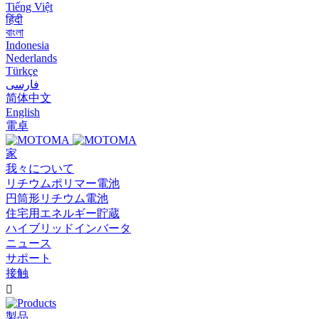
Tiếng Việt
हिंदी
বাংলা
Indonesia
Nederlands
Türkçe
فارسی
简体中文
English
電卓
家
我々について
リチウムポリマー電池
円筒形リチウム電池
住宅用エネルギー貯蔵
ハイブリッドインバータ
ニュース
サポート
接触

製品