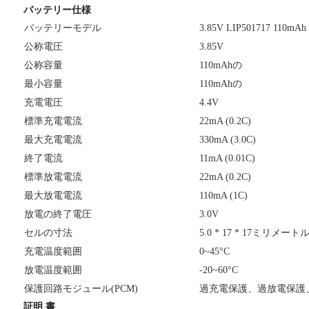
バッテリー仕様
バッテリーモデル
3.85V LIP501717 110mAh
公称電圧
3.85V
公称容量
110mAhの
最小容量
110mAhの
充電電圧
4.4V
標準充電電流
22mA (0.2C)
最大充電電流
330mA (3.0C)
終了電流
11mA (0.01C)
標準放電電流
22mA (0.2C)
最大放電電流
110mA (1C)
放電の終了電圧
3.0V
セルの寸法
5.0 * 17 * 17ミリメート
充電温度範囲
0~45°C
放電温度範囲
-20~60°C
保護回路モジュール(PCM)
過充電保護、過放電保護
証明 書