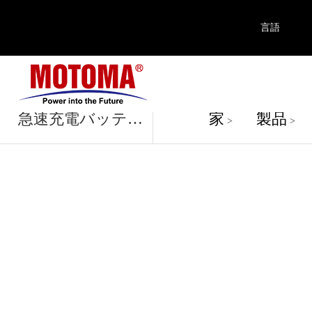
言語
製品
急速充電バッテリー
家
製品
>
>