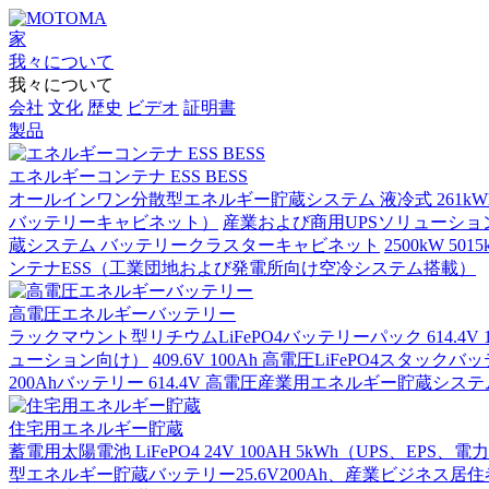
家
我々について
我々について
会社
文化
歴史
ビデオ
証明書
製品
エネルギーコンテナ ESS BESS
オールインワン分散型エネルギー貯蔵システム 液冷式 261kWh PC
バッテリーキャビネット）
産業および商用UPSソリューション
蔵システム バッテリークラスターキャビネット
2500kW 
ンテナESS（工業団地および発電所向け空冷システム搭載）
高電圧エネルギーバッテリー
ラックマウント型リチウムLiFePO4バッテリーパック 614.4
ューション向け）
409.6V 100Ah 高電圧LiFePO4スタ
200Ahバッテリー 614.4V 高電圧産業用エネルギー貯蔵システ
住宅用エネルギー貯蔵
蓄電用太陽電池 LiFePO4 24V 100AH 5kWh（UPS、EPS
型エネルギー貯蔵バッテリー25.6V200Ah、産業ビジネス居