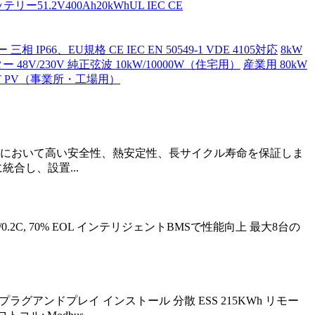
ー51.2V400Ah20kWhUL IEC CE
IP66、EU規格 CE IEC EN 50549-1 VDE 4105対応
8kW
48V/230V 純正弦波 10kW/10000W（住宅用）
産業用 80kW
PT PV（事業所・工場用）
連続運転において高い安全性、熱安定性、長サイクル寿命を保証しま
合し、設置...
2C/0.2C, 70% EOL インテリジェントBMSで性能向上 最大8台の
 簡単なプラグアンドプレイ インストール 分散 ESS 215KWh リモー