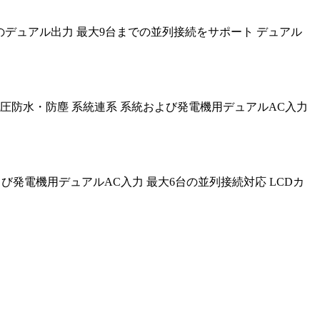
負荷管理のためのデュアル出力 最大9台までの並列接続をサポート デュアル
950 VDC IP66高圧防水・防塵 系統連系 系統および発電機用デュアルAC入力
連系 系統および発電機用デュアルAC入力 最大6台の並列接続対応 LCDカ