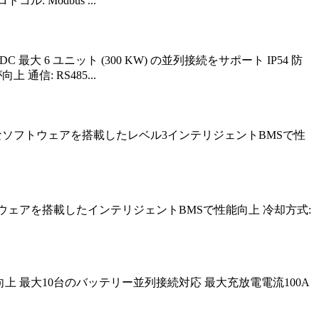
 Modbus ...
50 VDC 最大 6 ユニット (300 KW) の並列接続をサポート IP54 防
通信: RS485...
% 高度なソフトウェアを搭載したレベル3インテリジェントBMSで性
フトウェアを搭載したインテリジェントBMSで性能向上 冷却方式:
Sで性能向上 最大10台のバッテリー並列接続対応 最大充放電電流100A