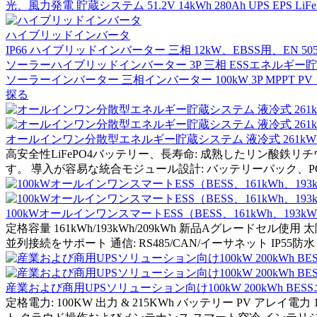
光、風力発電 貯蔵システム 51.2V 14kWh 280Ah UPS EPS LiF
ハイブリッドインバータ
IP66 ハイブリッドインバーター 三相 12kW、EBSS用、EN 50549-
ソーラーハイブリッドインバーター 3P 三相 ESSエネルギー
ソーラーインバーター 三相インバーター 100kW 3P MPPT PV 1
探る
オールインワン分散型エネルギー貯蔵システム 液冷式 261kWh PC
高安全性LiFePO4バッテリー、長寿命: 成熟したリン酸鉄
す。 導入が容易な統合モジュール設計: バッテリーパック、P
100kWオールインワンスマートESS（BESS、161kWh、193
定格容量 161kWh/193kWh/209kWh 新品Aグレードセル使用 太陽
並列接続をサポート 通信: RS485/CAN/イーサネット IP55防水
産業および商用UPSソリューション向け100kW 200kWh 
定格電力: 100KW 出力 & 215KWh バッテリー PV アレイ電力 