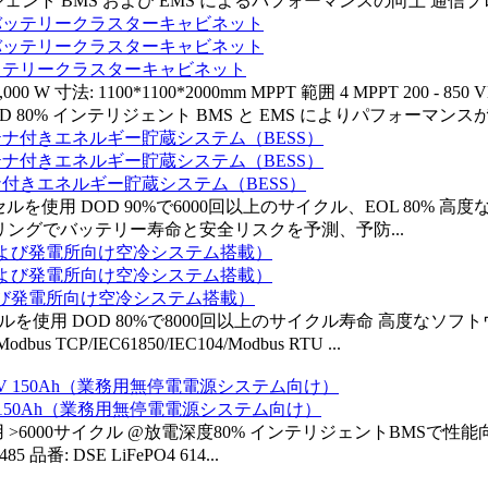
 BMS および EMS によるパフォーマンスの向上 通信プロトコル:
 バッテリークラスターキャビネット
W 寸法: 1100*1100*2000mm MPPT 範囲 4 MPPT 200 - 8
 80% インテリジェント BMS と EMS によりパフォーマンスが向上 
テナ付きエネルギー貯蔵システム（BESS）
セルを使用 DOD 90%で6000回以上のサイクル、EOL 80
ニタリングでバッテリー寿命と安全リスクを予測、予防...
地および発電所向け空冷システム搭載）
セルを使用 DOD 80%で8000回以上のサイクル寿命 高度なソ
P/IEC61850/IEC104/Modbus RTU ...
V 150Ah（業務用無停電電源システム向け）
レードセル使用 >6000サイクル @放電深度80% インテリジェントBM
 DSE LiFePO4 614...