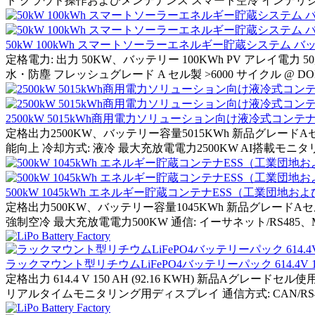
ト クラウド操作およびメンテナンス スマート空冷 インテリジェント
50kW 100kWh スマートソーラーエネルギー貯蔵システム
定格電力: 出力 50KW、バッテリー 100KWh PV アレイ電力 50,000 
水・防塵 フレッシュグレード A セル製 >6000 サイクル @ DOD
2500kW 5015kWh商用電力ソリューション向け液冷式コン
定格出力2500KW、バッテリー容量5015KWh 新品グレードA
能向上 冷却方式: 液冷 最大充放電電力2500KW AI搭載モ
500kW 1045kWh エネルギー貯蔵コンテナESS（工業団
定格出力500KW、バッテリー容量1045KWh 新品グレードA
強制空冷 最大充放電電力500KW 通信: イーサネット/RS485、Modbus TC
ラックマウント型リチウムLiFePO4バッテリーパック 614.4
定格出力 614.4 V 150 AH (92.16 KWH) 新品Aグ
リアルタイムモニタリング用ディスプレイ 通信方式: CAN/RS485 品番: