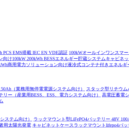
S EMS搭載 IEC EN VDE認証
100kWオールインワンスマートES
向け100kW 200kWh BESSエネルギー貯蔵システムキャビ
5015kWh商用電力ソリューション向け液冷式コンテナ付きエネル
V 150Ah（業務用無停電電源システム向け）
スタック型リチウムバッテ
ックバッテリー（産業用BESS、ESS、電力システム向け）
高電圧蓄電システ
ム
、電力システム向け）
ラックマウント型LiFePO4バッテリー 48V 10
住者用太陽光発電
キャビネットケースラックマウントlifepo4バッテ