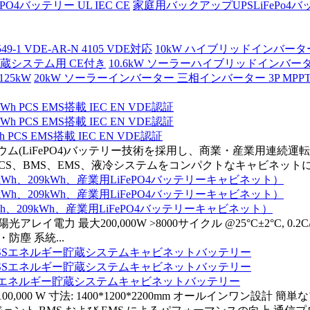
ePO4バッテリー UL IEC CE
家庭用バックアップUPSLiFePo4バッテリ
1 VDE-AR-N 4105 VDE対応
10kW ハイブリッドインバーター 三相 
貯蔵システム用 CE付き
10.6kW ソーラーハイブリッドインバーター 
25kW
20kW ソーラーインバーター 三相インバーター 3P MP
S EMS搭載 IEC EN VDE認証
リチウム(LiFePO4)バッテリー技術を採用し、商業・産業用
CS、BMS、EMS、液冷システムをコンパクトなキャビネットに統
kWh、209kWh、産業用LiFePO4バッテリーキャビネット）
光アレイ電力 最大200,000W >8000サイクル @25°C±2°C, 0.
・防塵 系統...
BESSエネルギー貯蔵システムキャビネットバッテリー
100,000 W 寸法: 1400*1200*2200mm オールインワン設計