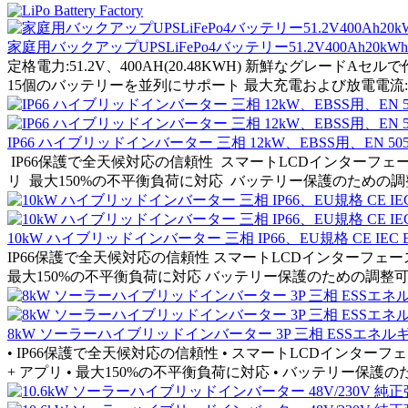
家庭用バックアップUPSLiFePo4バッテリー51.2V400Ah20kWhU
定格電力:51.2V、400AH(20.48KWH) 新鮮なグレー
15個のバッテリーを並列にサポート 最大充電および放電電流:2
IP66 ハイブリッドインバーター 三相 12kW、EBSS用、EN 50549-
IP66保護で全天候対応の信頼性 スマートLCDインターフ
リ 最大150%の不平衡負荷に対応 バッテリー保護のための調整
10kW ハイブリッドインバーター 三相 IP66、EU規格 CE IEC EN 
IP66保護で全天候対応の信頼性 スマートLCDインターフェ
最大150%の不平衡負荷に対応 バッテリー保護のための調整可能な
8kW ソーラーハイブリッドインバーター 3P 三相 ESSエネ
• IP66保護で全天候対応の信頼性 • スマートLCDインター
+ アプリ • 最大150%の不平衡負荷に対応 • バッテリー保護のた