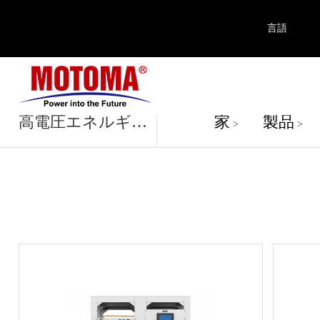
言語
製品
高電圧エネルギーバッテリー
家
製品
>
>