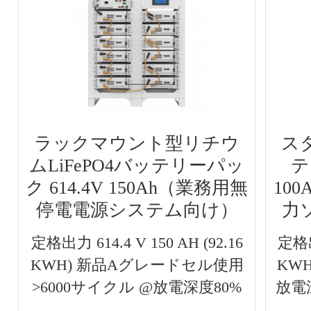
ラックマウント型リチウ
ス
ムLiFePO4バッテリーパッ
テ
ク 614.4V 150Ah（業務用無
10
停電電源システム向け）
力
定格出力 614.4 V 150 AH (92.16
定格出力
KWH) 新品Aグレードセル使用
KW
>6000サイクル @放電深度80%
放電深
...