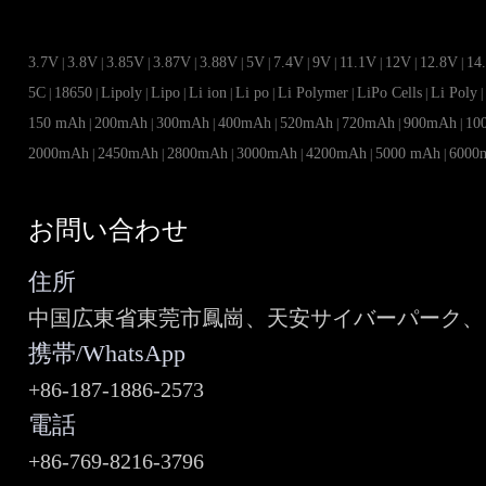
3.7V
3.8V
3.85V
3.87V
3.88V
5V
7.4V
9V
11.1V
12V
12.8V
14
|
|
|
|
|
|
|
|
|
|
|
5C
18650
Lipoly
Lipo
Li ion
Li po
Li Polymer
LiPo Cells
Li Poly
|
|
|
|
|
|
|
|
150 mAh
200mAh
300mAh
400mAh
520mAh
720mAh
900mAh
10
|
|
|
|
|
|
|
2000mAh
2450mAh
2800mAh
3000mAh
4200mAh
5000 mAh
6000
|
|
|
|
|
|
お問い合わせ
住所
中国広東省東莞市鳳崗、天安サイバーパーク、ビ
携帯/WhatsApp
+86-187-1886-2573
電話
+86-769-8216-3796