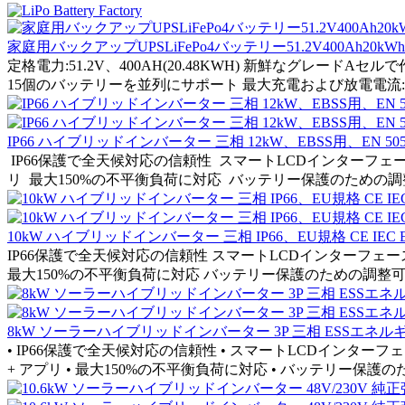
家庭用バックアップUPSLiFePo4バッテリー51.2V400Ah20kWhU
定格電力:51.2V、400AH(20.48KWH) 新鮮なグレー
15個のバッテリーを並列にサポート 最大充電および放電電流:2
IP66 ハイブリッドインバーター 三相 12kW、EBSS用、EN 50549-
IP66保護で全天候対応の信頼性 スマートLCDインターフ
リ 最大150%の不平衡負荷に対応 バッテリー保護のための調整
10kW ハイブリッドインバーター 三相 IP66、EU規格 CE IEC EN 
IP66保護で全天候対応の信頼性 スマートLCDインターフェ
最大150%の不平衡負荷に対応 バッテリー保護のための調整可能な
8kW ソーラーハイブリッドインバーター 3P 三相 ESSエネ
• IP66保護で全天候対応の信頼性 • スマートLCDインター
+ アプリ • 最大150%の不平衡負荷に対応 • バッテリー保護のた