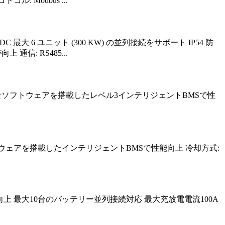
 Modbus ...
50 VDC 最大 6 ユニット (300 KW) の並列接続をサポート IP54 防
通信: RS485...
% 高度なソフトウェアを搭載したレベル3インテリジェントBMSで性
フトウェアを搭載したインテリジェントBMSで性能向上 冷却方式:
Sで性能向上 最大10台のバッテリー並列接続対応 最大充放電電流100A