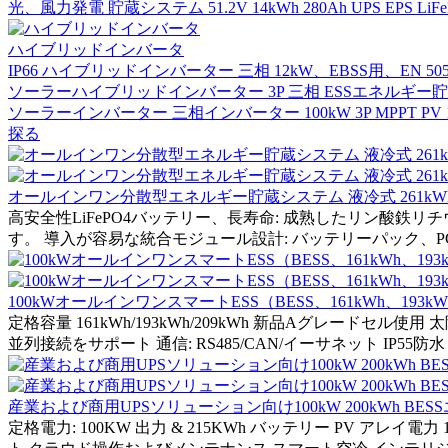
光、風力発電 貯蔵システム 51.2V 14kWh 280Ah UPS EPS LiF
ハイブリッドインバータ
IP66 ハイブリッドインバーター 三相 12kW、EBSS用、EN 50549-
ソーラーハイブリッドインバーター 3P 三相 ESSエネルギー
ソーラーインバーター 三相インバーター 100kW 3P MPPT PV 1
探る
オールインワン分散型エネルギー貯蔵システム 液冷式 261kWh PC
高安全性LiFePO4バッテリー、長寿命: 成熟したリン酸鉄
す。 導入が容易な統合モジュール設計: バッテリーパック、P
100kWオールインワンスマートESS（BESS、161kWh、193
定格容量 161kWh/193kWh/209kWh 新品Aグレードセル使用 太陽
並列接続をサポート 通信: RS485/CAN/イーサネット IP55防水
産業および商用UPSソリューション向け100kW 200kWh 
定格電力: 100KW 出力 & 215KWh バッテリー PV アレイ電力 