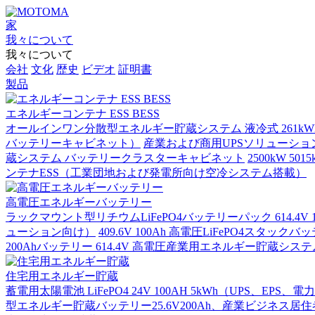
家
我々について
我々について
会社
文化
歴史
ビデオ
証明書
製品
エネルギーコンテナ ESS BESS
オールインワン分散型エネルギー貯蔵システム 液冷式 261kWh PC
バッテリーキャビネット）
産業および商用UPSソリューション
蔵システム バッテリークラスターキャビネット
2500kW 
ンテナESS（工業団地および発電所向け空冷システム搭載）
高電圧エネルギーバッテリー
ラックマウント型リチウムLiFePO4バッテリーパック 614.4
ューション向け）
409.6V 100Ah 高電圧LiFePO4スタ
200Ahバッテリー 614.4V 高電圧産業用エネルギー貯蔵システ
住宅用エネルギー貯蔵
蓄電用太陽電池 LiFePO4 24V 100AH 5kWh（UPS、EPS
型エネルギー貯蔵バッテリー25.6V200Ah、産業ビジネス居