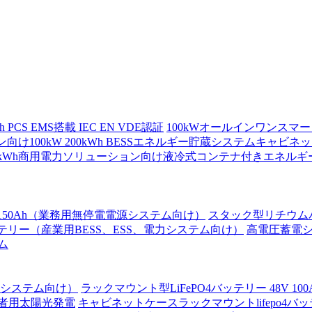
S EMS搭載 IEC EN VDE認証
100kWオールインワンスマートES
向け100kW 200kWh BESSエネルギー貯蔵システムキャビ
5015kWh商用電力ソリューション向け液冷式コンテナ付きエネル
V 150Ah（業務用無停電電源システム向け）
スタック型リチウムバッテ
ックバッテリー（産業用BESS、ESS、電力システム向け）
高電圧蓄電システ
ム
、電力システム向け）
ラックマウント型LiFePO4バッテリー 48V 10
住者用太陽光発電
キャビネットケースラックマウントlifepo4バッテ