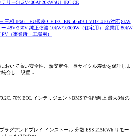
ー51.2V400Ah20kWhUL IEC CE
IP66、EU規格 CE IEC EN 50549-1 VDE 4105対応
8kW
48V/230V 純正弦波 10kW/10000W（住宅用）
産業用 80kW
PT PV（事業所・工場用）
連続運転において高い安全性、熱安定性、長サイクル寿命を保証しま
合し、設置...
2C/0.2C, 70% EOL インテリジェントBMSで性能向上 最大8台の
 簡単なプラグアンドプレイ インストール 分散 ESS 215KWh リモー