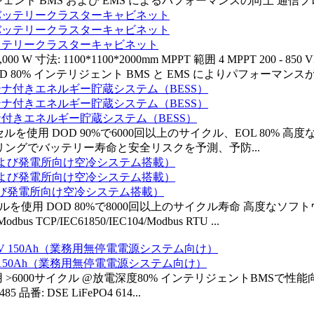
 BMS および EMS によるパフォーマンスの向上 通信プロトコル:
 バッテリークラスターキャビネット
W 寸法: 1100*1100*2000mm MPPT 範囲 4 MPPT 200 - 8
 80% インテリジェント BMS と EMS によりパフォーマンスが向上 
テナ付きエネルギー貯蔵システム（BESS）
セルを使用 DOD 90%で6000回以上のサイクル、EOL 80
ニタリングでバッテリー寿命と安全リスクを予測、予防...
地および発電所向け空冷システム搭載）
セルを使用 DOD 80%で8000回以上のサイクル寿命 高度なソ
P/IEC61850/IEC104/Modbus RTU ...
V 150Ah（業務用無停電電源システム向け）
レードセル使用 >6000サイクル @放電深度80% インテリジェントBM
 DSE LiFePO4 614...