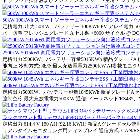
ト クラウド操作およびメンテナンス スマート空冷 インテリジェント
50kW 100kWh スマートソーラーエネルギー貯蔵システム
定格電力: 出力 50KW、バッテリー 100KWh PV アレイ電力 50,000 
水・防塵 フレッシュグレード A セル製 >6000 サイクル @ DOD
2500kW 5015kWh商用電力ソリューション向け液冷式コン
定格出力2500KW、バッテリー容量5015KWh 新品グレードA
能向上 冷却方式: 液冷 最大充放電電力2500KW AI搭載モ
500kW 1045kWh エネルギー貯蔵コンテナESS（工業団
定格出力500KW、バッテリー容量1045KWh 新品グレードA
強制空冷 最大充放電電力500KW 通信: イーサネット/RS485、Modbus TC
ラックマウント型リチウムLiFePO4バッテリーパック 614.4
定格出力 614.4 V 150 AH (92.16 KWH) 新品Aグ
リアルタイムモニタリング用ディスプレイ 通信方式: CAN/RS485 品番: