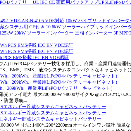
ePO4バッテリー UL IEC CE
家庭用バックアップUPSLiFePo4バッテリ
1 VDE-AR-N 4105 VDE対応
10kW ハイブリッドインバーター 三相 
貯蔵システム用 CE付き
10.6kW ソーラーハイブリッドインバーター 
25kW
20kW ソーラーインバーター 三相インバーター 3P MP
S EMS搭載 IEC EN VDE認証
リチウム(LiFePO4)バッテリー技術を採用し、商業・産業用
CS、BMS、EMS、液冷システムをコンパクトなキャビネットに統
kWh、209kWh、産業用LiFePO4バッテリーキャビネット）
光アレイ電力 最大200,000W >8000サイクル @25°C±2°C, 0.
・防塵 系統...
BESSエネルギー貯蔵システムキャビネットバッテリー
100,000 W 寸法: 1400*1200*2200mm オールインワン設計