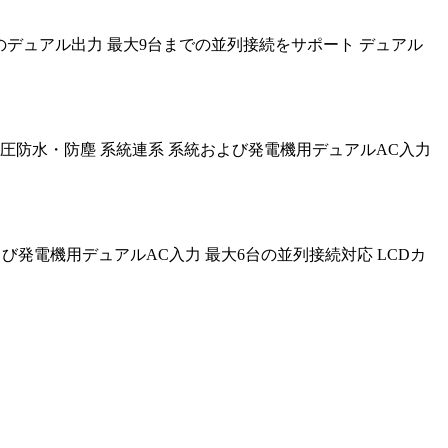
負荷管理のためのデュアル出力 最大9台までの並列接続をサポート デュアル
950 VDC IP66高圧防水・防塵 系統連系 系統および発電機用デュアルAC入力
連系 系統および発電機用デュアルAC入力 最大6台の並列接続対応 LCDカ