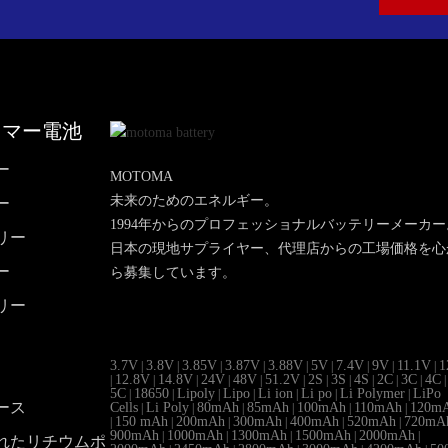
リマー電池
ー
MOTOMA
未来のためのエネルギー。
ー
1994年からのプロフェッショナルバッテリーメーカー
リー
日本の現地サプライヤー、代理店からの工場価格を心
ー
ら募集しています。
リー
3.7V
3.8V
3.85V
3.87V
3.88V
5V
7.4V
9V
11.1V
1
|
|
|
|
|
|
|
|
|
12.8V
14.8V
24V
48V
51.2V
2S
3S
4S
2C
3C
4C
|
|
|
|
|
|
|
|
|
|
|
|
5C
18650
Lipoly
Lipo
Li ion
Li po
Li Polymer
LiPo
|
|
|
|
|
|
|
ース
Cells
Li Poly
80mAh
85mAh
100mAh
110mAh
120m
|
|
|
|
|
|
150 mAh
200mAh
300mAh
400mAh
520mAh
720mA
|
|
|
|
|
|
900mAh
1000mAh
1300mAh
1500mAh
2000mAh
|
|
|
|
|
れたリチウムポ