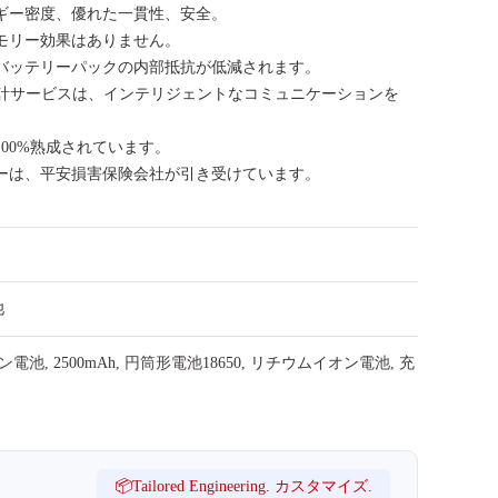
ギー密度、優れた一貫性、安全。
モリー効果はありません。
バッテリーパックの内部抵抗が低減されます。
設計サービスは、インテリジェントなコミュニケーションを
00%熟成されています。
ーは、平安損害保険会社が引き受けています。
池
イオン電池,
2500mAh
, 円筒形電池
18650
,
リチウムイオン
電池,
充
📦Tailored Engineering. カスタマイズ.