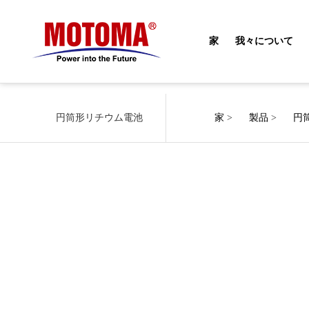
家
我々について
円筒形リチウム電池
家
>
製品
>
円