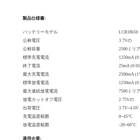
製品仕様書:
バッテリーモデル
LCR18650
公称電圧
3.7Vの
公称容量
2500ミ
標準充電電流
1250mA (0
終了電流
25mA (0.0
最大充電電流
2500mA (1
標準放電電流
1250mA (0
最大連続放電電流
7500ミリ
放電カットオフ電圧
2.75Vの
出荷電圧
3.7V~4.0V
充電温度範囲
0~45°C
放電温度範囲
-20~60°C
適用企業: