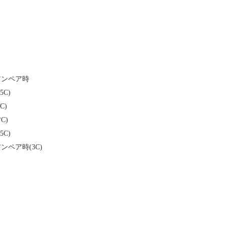
リアンペア時
.5C)
1C)
°C)
.5C)
アンペア時(3C)