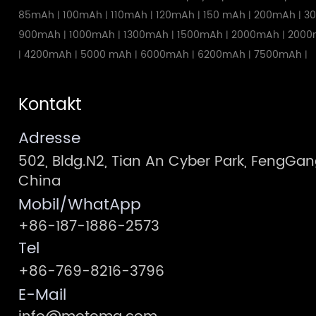
85mAh
100mAh
110mAh
120mAh
150 mAh
200mAh
3
|
|
|
|
|
|
900mAh
1000mAh
1300mAh
1500mAh
2000mAh
2000
|
|
|
|
|
4200mAh
5000 mAh
6000mAh
6200mAh
7500mAh
|
|
|
|
|
|
Kontakt
Adresse
502, Bldg.N2, Tian An Cyber Park, FengG
China
Mobil/WhatApp
+86-187-1886-2573
Tel
+86-769-8216-3796
E-Mail