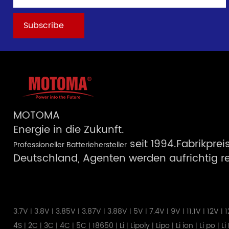
MOTOMA
Energie in die Zukunft.
seit 1994.Fabrikprei
Professioneller Batteriehersteller
Deutschland, Agenten werden aufrichtig rek
3.7V
3.8V
3.85V
3.87V
3.88V
5V
7.4V
9V
11.1V
12V
1
|
|
|
|
|
|
|
|
|
|
4S
2C
3C
4C
5C
18650
Li
Lipoly
Lipo
Li ion
Li po
Li
|
|
|
|
|
|
|
|
|
|
|