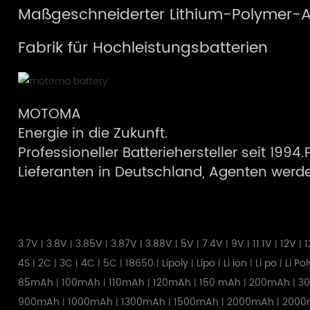
Maßgeschneiderter Lithium-Polymer-
Fabrik für Hochleistungsbatterien
MOTOMA
Energie in die Zukunft.
Professioneller Batteriehersteller seit 1994
Lieferanten in Deutschland, Agenten werden
3.7V
3.8V
3.85V
3.87V
3.88V
5V
7.4V
9V
11.1V
12V
1
|
|
|
|
|
|
|
|
|
|
4S
2C
3C
4C
5C
18650
Lipoly
Lipo
Li ion
Li po
Li Po
|
|
|
|
|
|
|
|
|
|
85mAh
100mAh
110mAh
120mAh
150 mAh
200mAh
3
|
|
|
|
|
|
900mAh
1000mAh
1300mAh
1500mAh
2000mAh
2000
|
|
|
|
|