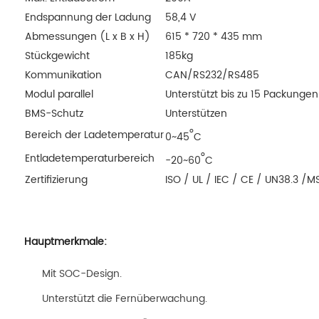
Endspannung der Ladung
58,4 V
Abmessungen (L x B x H)
615 * 720 * 435 mm
Stückgewicht
185kg
Kommunikation
CAN/RS232/RS485
Modul parallel
Unterstützt bis zu 15 Packungen
BMS-Schutz
Unterstützen
°
Bereich der Ladetemperatur
0~45
C
°
Entladetemperaturbereich
-20~60
C
Zertifizierung
ISO / UL / IEC / CE / UN38.3 /M
Hauptmerkmale:
Mit SOC-Design.
Unterstützt die Fernüberwachung.