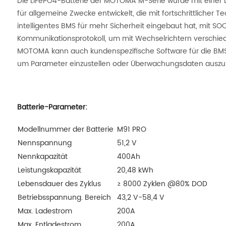
Die LiFePO4-Batterie der MOTOMA M-Serie wurde mit einer
für allgemeine Zwecke entwickelt, die mit fortschrittlicher Te
intelligentes BMS für mehr Sicherheit eingebaut hat, mit S
Kommunikationsprotokoll, um mit Wechselrichtern verschi
MOTOMA kann auch kundenspezifische Software für die BMS
um Parameter einzustellen oder Überwachungsdaten auszu
Batterie-Parameter:
Modellnummer der Batterie
M91 PRO
Nennspannung
51,2 V
Nennkapazität
400Ah
Leistungskapazität
20,48 kWh
Lebensdauer des Zyklus
≥ 8000 Zyklen @80% DOD
Betriebsspannung. Bereich
43,2 V-58,4 V
Max. Ladestrom
200A
Max. Entladestrom
200A