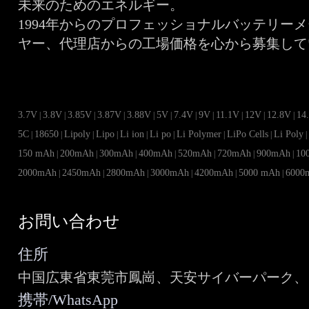
未来のためのエネルギー。
1994年からのプロフェッショナルバッテリー
ヤー、代理店からの工場価格を心から募集して
3.7V
3.8V
3.85V
3.87V
3.88V
5V
7.4V
9V
11.1V
12V
12.8V
14
|
|
|
|
|
|
|
|
|
|
|
5C
18650
Lipoly
Lipo
Li ion
Li po
Li Polymer
LiPo Cells
Li Poly
|
|
|
|
|
|
|
|
150 mAh
200mAh
300mAh
400mAh
520mAh
720mAh
900mAh
10
|
|
|
|
|
|
|
2000mAh
2450mAh
2800mAh
3000mAh
4200mAh
5000 mAh
6000
|
|
|
|
|
|
お問い合わせ
住所
中国広東省東莞市鳳崗、天安サイバーパーク、ビ
携帯/WhatsApp