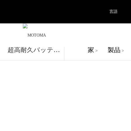
言語
製品
超高耐久バッテリー
家
製品
>
>