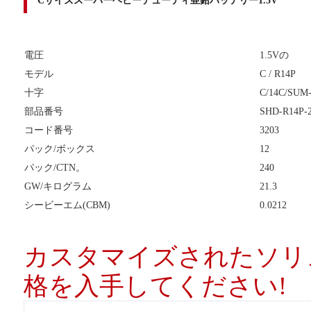
Cサイズスーパーヘビーデューティ亜鉛バッテリー1.5V
電圧
1.5Vの
モデル
C / R14P
十字
C/14C/SUM
部品番号
SHD-R14P-
コード番号
3203
パック/ボックス
12
パック/CTN。
240
GW/キログラム
21.3
シービーエム(CBM)
0.0212
カスタマイズされたソリ
格を入手してください!