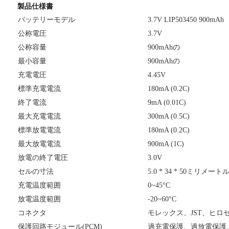
製品仕様書
バッテリーモデル
3.7V LIP503450 900mAh
公称電圧
3.7V
公称容量
900mAhの
最小容量
900mAhの
充電電圧
4.45V
標準充電電流
180mA (0.2C)
終了電流
9mA (0.01C)
最大充電電流
300mA (0.5C)
標準放電電流
180mA (0.2C)
最大放電電流
900mA (1C)
放電の終了電圧
3.0V
セルの寸法
5.0 * 34 * 50ミリメート
充電温度範囲
0~45°C
放電温度範囲
-20~60°C
コネクタ
モレックス、JST、ヒロ
保護回路モジュール(PCM)
過充電保護、過放電保護