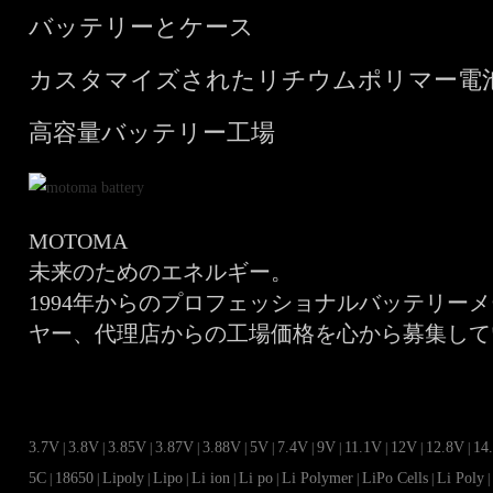
バッテリーとケース
カスタマイズされたリチウムポリマー電
高容量バッテリー工場
MOTOMA
未来のためのエネルギー。
1994年からのプロフェッショナルバッテリー
ヤー、代理店からの工場価格を心から募集して
3.7V
3.8V
3.85V
3.87V
3.88V
5V
7.4V
9V
11.1V
12V
12.8V
14
|
|
|
|
|
|
|
|
|
|
|
5C
18650
Lipoly
Lipo
Li ion
Li po
Li Polymer
LiPo Cells
Li Poly
|
|
|
|
|
|
|
|