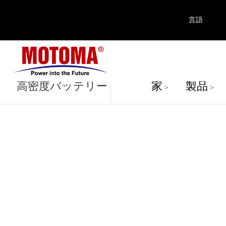
言語
製品
高密度バッテリー
家
製品
>
>