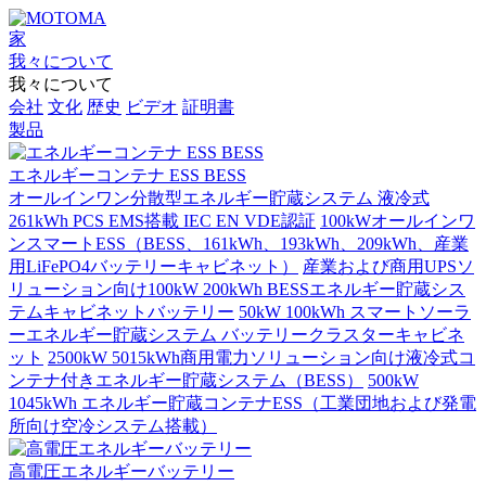
家
我々について
我々について
会社
文化
歴史
ビデオ
証明書
製品
エネルギーコンテナ ESS BESS
オールインワン分散型エネルギー貯蔵システム 液冷式
261kWh PCS EMS搭載 IEC EN VDE認証
100kWオールインワ
ンスマートESS（BESS、161kWh、193kWh、209kWh、産業
用LiFePO4バッテリーキャビネット）
産業および商用UPSソ
リューション向け100kW 200kWh BESSエネルギー貯蔵シス
テムキャビネットバッテリー
50kW 100kWh スマートソーラ
ーエネルギー貯蔵システム バッテリークラスターキャビネ
ット
2500kW 5015kWh商用電力ソリューション向け液冷式コ
ンテナ付きエネルギー貯蔵システム（BESS）
500kW
1045kWh エネルギー貯蔵コンテナESS（工業団地および発電
所向け空冷システム搭載）
高電圧エネルギーバッテリー