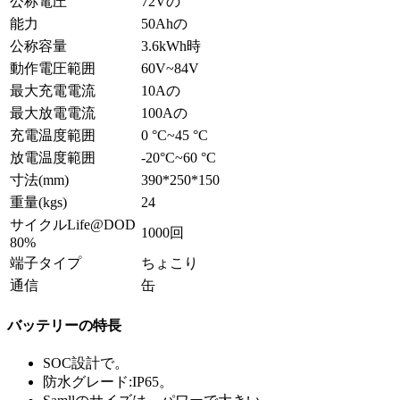
公称電圧
72Vの
能力
50Ahの
公称容量
3.6kWh時
動作電圧範囲
60V~84V
最大充電電流
10Aの
最大放電電流
100Aの
充電温度範囲
0 °C~45 °C
放電温度範囲
-20°C~60 °C
寸法(mm)
390*250*150
重量(kgs)
24
サイクルLife@DOD
1000回
80%
端子タイプ
ちょこり
通信
缶
バッテリーの特長
SOC設計で。
防水グレード:IP65。