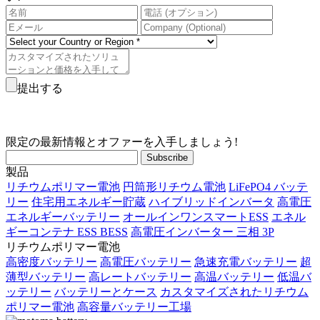
提出する
限定の最新情報とオファーを入手しましょう!
製品
リチウムポリマー電池
円筒形リチウム電池
LiFePO4 バッテ
リー
住宅用エネルギー貯蔵
ハイブリッドインバータ
高電圧
エネルギーバッテリー
オールインワンスマートESS
エネル
ギーコンテナ ESS BESS
高電圧インバーター 三相 3P
リチウムポリマー電池
高密度バッテリー
高電圧バッテリー
急速充電バッテリー
超
薄型バッテリー
高レートバッテリー
高温バッテリー
低温バ
ッテリー
バッテリーとケース
カスタマイズされたリチウム
ポリマー電池
高容量バッテリー工場