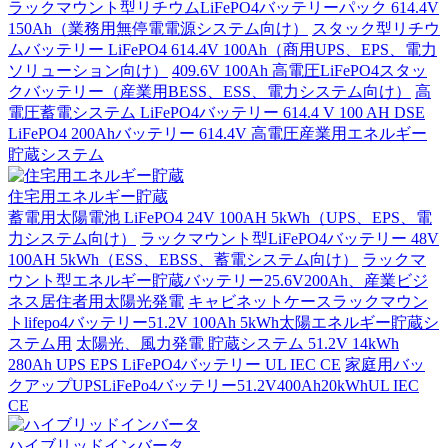
ラックマウント型リチウムLiFePO4バッテリーパック 614.4V
150Ah（業務用無停電電源システム向け）
スタック型リチウ
ムバッテリー LiFePO4 614.4V 100Ah（商用UPS、EPS、電力
ソリューション向け）
409.6V 100Ah 高電圧LiFePO4スタッ
クバッテリー（産業用BESS、ESS、電力システム向け）
高
電圧蓄電システム LiFePO4バッテリー 614.4 V 100 AH DSE
LiFePO4 200Ahバッテリー 614.4V 高電圧産業用エネルギー
貯蔵システム
住宅用エネルギー貯蔵
蓄電用太陽電池 LiFePO4 24V 100AH 5kWh（UPS、EPS、電
力システム向け）
ラックマウント型LiFePO4バッテリー 48V
100AH 5kWh（ESS、EBSS、蓄電システム向け）
ラックマ
ウント型エネルギー貯蔵バッテリー25.6V200Ah、産業ビジ
ネス居住者用太陽光発電
キャビネットケースラックマウン
トlifepo4バッテリー51.2V 100Ah 5kWh太陽エネルギー貯蔵シ
ステム用
太陽光、風力発電 貯蔵システム 51.2V 14kWh
280Ah UPS EPS LiFePO4バッテリー UL IEC CE
家庭用バッ
クアップUPSLiFePo4バッテリー51.2V400Ah20kWhUL IEC
CE
ハイブリッドインバータ