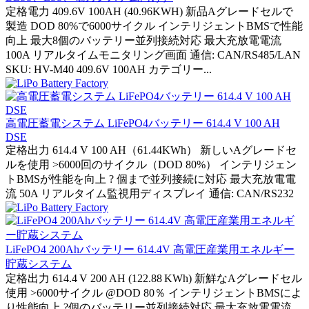
定格電力 409.6V 100AH (40.96KWH) 新品Aグレードセルで
製造 DOD 80%で6000サイクル インテリジェントBMSで性能
向上 最大8個のバッテリー並列接続対応 最大充放電電流
100A リアルタイムモニタリング画面 通信: CAN/RS485/LAN
SKU: HV-M40 409.6V 100AH カテゴリー...
高電圧蓄電システム LiFePO4バッテリー 614.4 V 100 AH
DSE
定格出力 614.4 V 100 AH（61.44KWh） 新しいAグレードセ
ルを使用 >6000回のサイクル（DOD 80%） インテリジェン
トBMSが性能を向上 ? 個まで並列接続に対応 最大充放電電
流 50A リアルタイム監視用ディスプレイ 通信: CAN/RS232
LiFePO4 200Ahバッテリー 614.4V 高電圧産業用エネルギー
貯蔵システム
定格出力 614.4 V 200 AH (122.88 KWh) 新鮮なAグレードセル
使用 >6000サイクル @DOD 80％ インテリジェントBMSによ
り性能向上 ?個のバッテリー並列接続対応 最大充放電電流