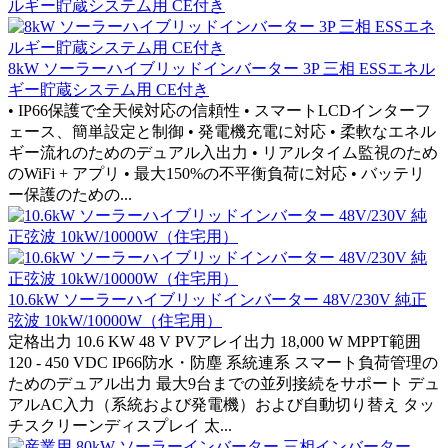
8kW ソーラーハイブリッドインバーター 3P 三相 ESSエネル
ギー貯蔵システム用 CE付き
• IP66保護で全天候対応の信頼性 • スマートLCDインターフ
ェース、簡単設定と制御 • 発電機充電に対応 • 柔軟なエネル
ギー流れのためのデュアル入出力 • リアルタイム監視のため
のWiFi + アプリ • 最大150%の不平衡負荷に対応 • バッテリ
ー保護のための...
10.6kW ソーラーハイブリッドインバーター 48V/230V 純正
弦波 10kW/10000W（住宅用）
定格出力 10.6 KW 48 V PVアレイ出力 18,000 W MPPT範囲
120 - 450 VDC IP66防水・防塵 系統連系 スマート負荷管理の
ためのデュアル出力 最大9台までの並列接続をサポート デュ
アルAC入力（系統および発電機）および自動切り替え タッ
チスクリーンディスプレイ 太...