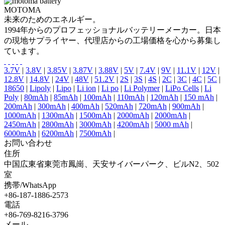
MOTOMA
未来のためのエネルギー。
1994年からのプロフェッショナルバッテリーメーカー。日本
の現地サプライヤー、代理店からの工場価格を心から募集し
ています。
3.7V
|
3.8V
|
3.85V
|
3.87V
|
3.88V
|
5V
|
7.4V
|
9V
|
11.1V
|
12V
|
12.8V
|
14.8V
|
24V
|
48V
|
51.2V
|
2S
|
3S
|
4S
|
2C
|
3C
|
4C
|
5C
|
18650
|
Lipoly
|
Lipo
|
Li ion
|
Li po
|
Li Polymer
|
LiPo Cells
|
Li
Poly
|
80mAh
|
85mAh
|
100mAh
|
110mAh
|
120mAh
|
150 mAh
|
200mAh
|
300mAh
|
400mAh
|
520mAh
|
720mAh
|
900mAh
|
1000mAh
|
1300mAh
|
1500mAh
|
2000mAh
|
2000mAh
|
2450mAh
|
2800mAh
|
3000mAh
|
4200mAh
|
5000 mAh
|
6000mAh
|
6200mAh
|
7500mAh
|
お問い合わせ
住所
中国広東省東莞市鳳崗、天安サイバーパーク、ビルN2、502
室
携帯/WhatsApp
+86-187-1886-2573
電話
+86-769-8216-3796
メール