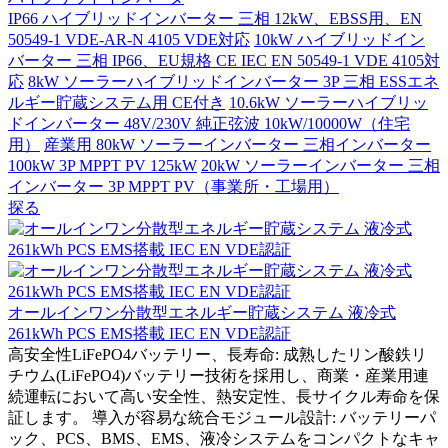
IP66 ハイブリッドインバーター 三相 12kW、EBSS用、EN
50549-1 VDE-AR-N 4105 VDE対応
10kW ハイブリッドイン
バーター 三相 IP66、EU規格 CE IEC EN 50549-1 VDE 4105対
応
8kW ソーラーハイブリッドインバーター 3P 三相 ESSエネ
ルギー貯蔵システム用 CE付き
10.6kW ソーラーハイブリッ
ドインバーター 48V/230V 純正弦波 10kW/10000W（住宅
用）
産業用 80kW ソーラーインバーター 三相インバーター
100kW 3P MPPT PV 125kW
20kW ソーラーインバーター 三相
インバーター 3P MPPT PV（事業所・工場用）
探る
オールインワン分散型エネルギー貯蔵システム 液冷式
261kWh PCS EMS搭載 IEC EN VDE認証
高安全性LiFePO4バッテリー、長寿命: 成熟したリン酸鉄リ
チウム(LiFePO4)バッテリー技術を採用し、商業・産業用連
続運転において高い安全性、熱安定性、長サイクル寿命を保
証します。 導入が容易な統合モジュール設計: バッテリーパ
ック、PCS、BMS、EMS、液冷システムをコンパクトなキャ