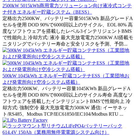
2500kW 5015kWh商用電力ソリューション向け液冷式コンテ
ナ付きエネルギー貯蔵システム（BESS）
定格出力2500KW、バッテリー容量5015KWh 新品グレードA
セルを使用 DOD 90%で6000回以上のサイクル、EOL 80% 高
度なソフトウェアを搭載したレベル3インテリジェントBMS
で性能向上 冷却方式: 液冷 最大充放電電力2500KW AI搭載モ
ニタリングでバッテリー寿命と安全リスクを予測、予防...
500kW 1045kWh エネルギー貯蔵コンテナESS（工業団地お
よび発電所向け空冷システム搭載）
定格出力500KW、バッテリー容量1045KWh 新品グレードA
セルを使用 DOD 80%で8000回以上のサイクル寿命 高度なソ
フトウェアを搭載したインテリジェントBMSで性能向上 冷
却方式: 強制空冷 最大充放電電力500KW 通信: イーサネッ
ト/RS485、Modbus TCP/IEC61850/IEC104/Modbus RTU ...