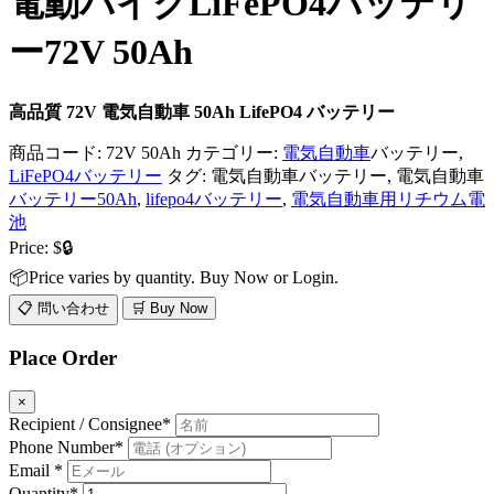
電動バイクLiFePO4バッテリ
ー72V 50Ah
高品質 72V 電気自動車 50Ah LifePO4 バッテリー
商品コード:
72V 50Ah
カテゴリー:
電気自動車
バッテリー,
LiFePO4バッテリー
タグ: 電気自動車バッテリー, 電気自動車
バッテリー50Ah
,
lifepo4バッテリー
,
電気自動車用リチウム電
池
Price:
$🔒
📦Price varies by quantity. Buy Now or Login.
📋 問い合わせ
🛒 Buy Now
Place Order
×
Recipient / Consignee*
Phone Number*
Email *
Quantity*