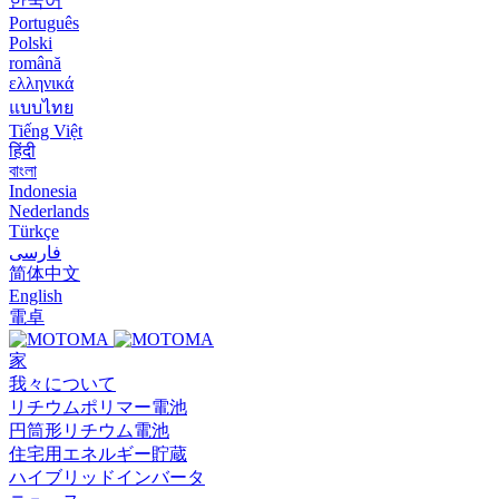
한국어
Português
Polski
română
ελληνικά
แบบไทย
Tiếng Việt
हिंदी
বাংলা
Indonesia
Nederlands
Türkçe
فارسی
简体中文
English
電卓
家
我々について
リチウムポリマー電池
円筒形リチウム電池
住宅用エネルギー貯蔵
ハイブリッドインバータ