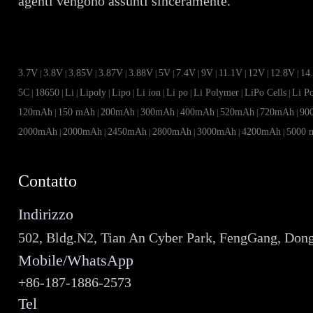
agenti vengono assunti sinceramente.
3.7V
3.8V
3.85V
3.87V
3.88V
5V
7.4V
9V
11.1V
12V
12.8V
14
|
|
|
|
|
|
|
|
|
|
|
5C
18650
Li
Lipoly
Lipo
Li ion
Li po
Li Polymer
LiPo Cells
Li P
|
|
|
|
|
|
|
|
|
120mAh
150 mAh
200mAh
300mAh
400mAh
520mAh
720mAh
90
|
|
|
|
|
|
|
2000mAh
2000mAh
2450mAh
2800mAh
3000mAh
4200mAh
5000 
|
|
|
|
|
|
Contatto
Indirizzo
502, Bldg.N2, Tian An Cyber Park, FengGang, Don
Mobile/WhatsApp
+86-187-1886-2573
Tel