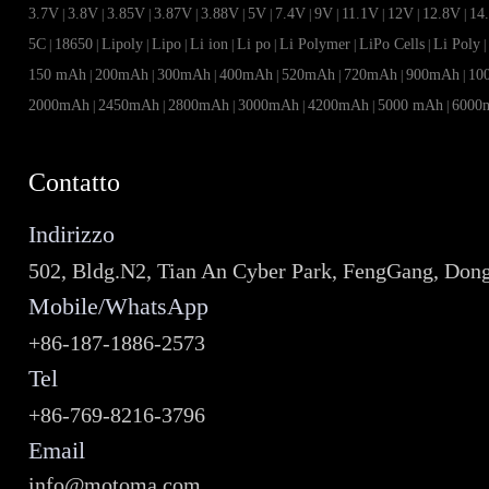
3.7V
3.8V
3.85V
3.87V
3.88V
5V
7.4V
9V
11.1V
12V
12.8V
14
|
|
|
|
|
|
|
|
|
|
|
5C
18650
Lipoly
Lipo
Li ion
Li po
Li Polymer
LiPo Cells
Li Poly
|
|
|
|
|
|
|
|
150 mAh
200mAh
300mAh
400mAh
520mAh
720mAh
900mAh
10
|
|
|
|
|
|
|
2000mAh
2450mAh
2800mAh
3000mAh
4200mAh
5000 mAh
6000
|
|
|
|
|
|
Contatto
Indirizzo
502, Bldg.N2, Tian An Cyber Park, FengGang, Don
Mobile/WhatsApp
+86-187-1886-2573
Tel
+86-769-8216-3796
Email
info@motoma.com