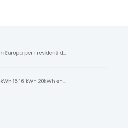
Nuove soluzioni di accumulo di energia sistemi solari in Europa per i residenti del settor...
Nuova batteria di accumulo di energia 5kWh 7kWh 10kWh 15 16 kWh 20kWh energia solare eolic...