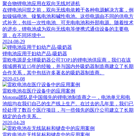
聚合物锂电池应用在双向无线对讲机
在锂电池问世之前，双向无线电依赖于各种电源解决方案，例
如镍镉电池、镍氢电池和碱性电池。这些电源由不同的供电方
式补充，包括一次性电池、可充电电池和外部电源。随着技术
的进步，锂电池成为双向无线电等便携式通信设备的主要电
源，在不同环境中...
2024-08-29
锂电池应用于妇幼产品-吸奶器
雷欧电源是全球吸奶器公司TOP1的锂电池供应商，我们在该
领域拥有近15年的经验，并与国内外吸奶器制造商建立了长期
合作关系，其中包括许多著名的吸奶器制造商。
2020-03-08
雷欧电池在医疗设备中的应用案例
Motoma团队是中国领先的锂电池制造商之一，电池单元和电
池组均在我们自己的生产线上生产。在过去的几年里，我们已
经处理了数百个医疗项目，与一些领先的医疗公司建立了长期
稳定的合作关系。
2020-04-28
雷欧电池在无线鼠标和键盘中的应用案例