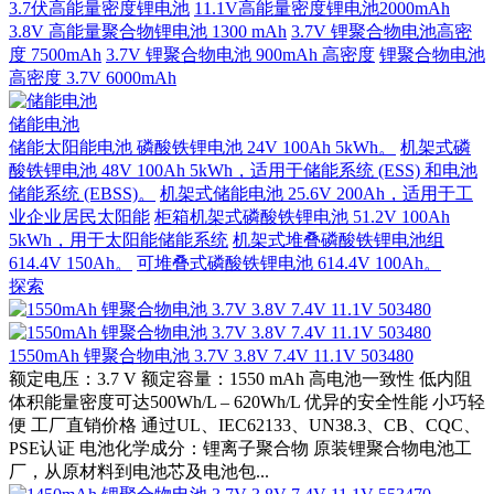
3.7伏高能量密度锂电池
11.1V高能量密度锂电池2000mAh
3.8V 高能量聚合物锂电池 1300 mAh
3.7V 锂聚合物电池高密
度 7500mAh
3.7V 锂聚合物电池 900mAh 高密度
锂聚合物电池
高密度 3.7V 6000mAh
储能电池
储能太阳能电池 磷酸铁锂电池 24V 100Ah 5kWh。
机架式磷
酸铁锂电池 48V 100Ah 5kWh，适用于储能系统 (ESS) 和电池
储能系统 (EBSS)。
机架式储能电池 25.6V 200Ah，适用于工
业企业居民太阳能
柜箱机架式磷酸铁锂电池 51.2V 100Ah
5kWh，用于太阳能储能系统
机架式堆叠磷酸铁锂电池组
614.4V 150Ah。
可堆叠式磷酸铁锂电池 614.4V 100Ah。
探索
1550mAh 锂聚合物电池 3.7V 3.8V 7.4V 11.1V 503480
额定电压：3.7 V 额定容量：1550 mAh 高电池一致性 低内阻
体积能量密度可达500Wh/L – 620Wh/L 优异的安全性能 小巧轻
便 工厂直销价格 通过UL、IEC62133、UN38.3、CB、CQC、
PSE认证 电池化学成分：锂离子聚合物 原装锂聚合物电池工
厂，从原材料到电池芯及电池包...