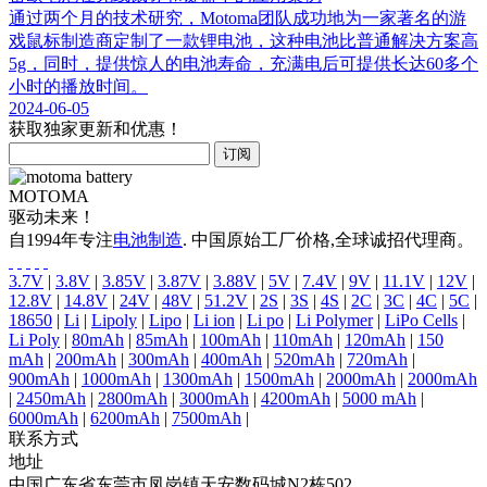
通过两个月的技术研究，Motoma团队成功地为一家著名的游
戏鼠标制造商定制了一款锂电池，这种电池比普通解决方案高
5g，同时，提供惊人的电池寿命，充满电后可提供长达60多个
小时的播放时间。
2024-06-05
获取独家更新和优惠！
MOTOMA
驱动未来！
自1994年专注
电池制造
. 中国原始工厂价格,全球诚招代理商。
3.7V
|
3.8V
|
3.85V
|
3.87V
|
3.88V
|
5V
|
7.4V
|
9V
|
11.1V
|
12V
|
12.8V
|
14.8V
|
24V
|
48V
|
51.2V
|
2S
|
3S
|
4S
|
2C
|
3C
|
4C
|
5C
|
18650
|
Li
|
Lipoly
|
Lipo
|
Li ion
|
Li po
|
Li Polymer
|
LiPo Cells
|
Li Poly
|
80mAh
|
85mAh
|
100mAh
|
110mAh
|
120mAh
|
150
mAh
|
200mAh
|
300mAh
|
400mAh
|
520mAh
|
720mAh
|
900mAh
|
1000mAh
|
1300mAh
|
1500mAh
|
2000mAh
|
2000mAh
|
2450mAh
|
2800mAh
|
3000mAh
|
4200mAh
|
5000 mAh
|
6000mAh
|
6200mAh
|
7500mAh
|
联系方式
地址
中国广东省东莞市凤岗镇天安数码城N2栋502