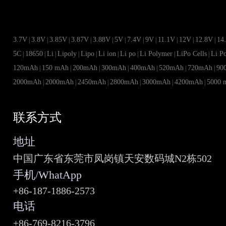
3.7V
3.8V
3.85V
3.87V
3.88V
5V
7.4V
9V
11.1V
12V
12.8V
14
|
|
|
|
|
|
|
|
|
|
|
5C
18650
Li
Lipoly
Lipo
Li ion
Li po
Li Polymer
LiPo Cells
Li P
|
|
|
|
|
|
|
|
|
120mAh
150 mAh
200mAh
300mAh
400mAh
520mAh
720mAh
90
|
|
|
|
|
|
|
2000mAh
2000mAh
2450mAh
2800mAh
3000mAh
4200mAh
5000 
|
|
|
|
|
|
联系方式
地址
中国广东省东莞市凤岗镇天安数码城N2栋502
手机/WhatApp
+86-187-1886-2573
电话
+86-769-8216-3796