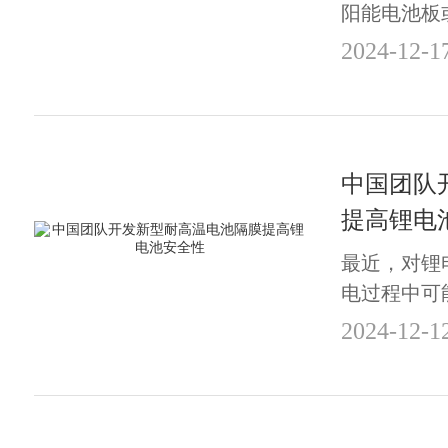
阳能电池板
（AC） 
2024-12-1
常见的是，输
逆变器对于
调、家庭影
机和更多电气
中国团队
提高锂电
最近，对锂
电过程中可
泛关注。中
2024-12-1
个研究团队
科学与技术
耐高温聚酰
作使用离子轨