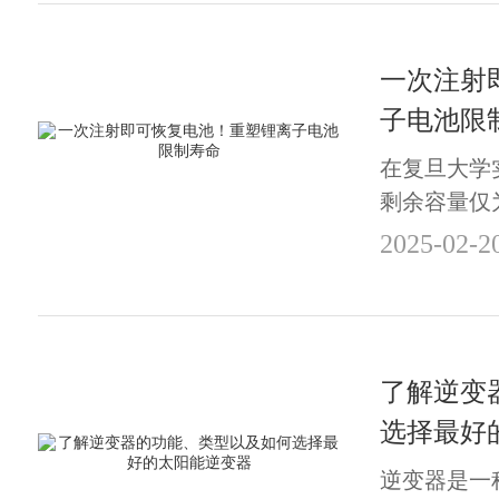
一次注射
子电池限
在复旦大学
剩余容量仅为
历一场“重
2025-02-2
计的注射器通
mL/Ah 
池的使用寿
个过程类似..
了解逆变
选择最好
逆变器是一种