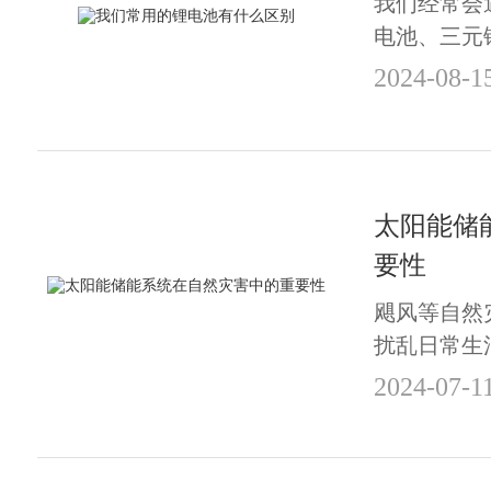
我们经常会遇
电池、三元
锂电池、聚
2024-08-1
电池等。有
择，问题就
了哪些类型
么区别？
太阳能储
要性
飓风等自然
扰乱日常生
险。这就是
2024-07-1
地方，它为
的解决方案