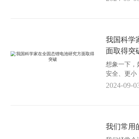
航天器的电
和储能电池
用大型柔性
电能，为航天
我国科学
面取得突
想象一下，
安全、更小
长，那将是
2024-09-0
青岛生物能
队在全固态
进展有可能
梦想成为现实
我们常用