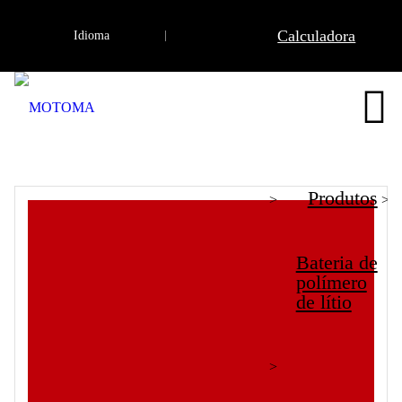
Produtos
Calculadora
Idioma

Bateria de baixa temperatura
Página
inicial
Produtos
>
>
Bateria de
polímero
de lítio
>