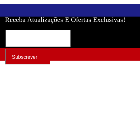
Receba Atualizações E Ofertas Exclusivas!
Produtos
Bateria de polímero de lítio
Bateria de lítio cilíndrica
Bateria LiFePO4
Bateria de armazenamento de energia