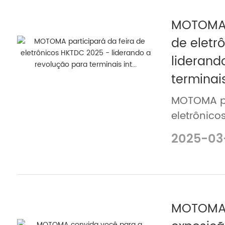
MOTOMA p
de eletr
liderand
terminais 
MOTOMA par
eletrônico
a revoluçã
2025-03
inteligente
MOTOMA 