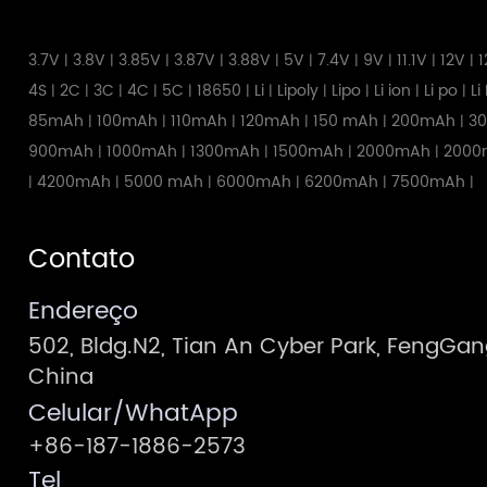
3.7V
3.8V
3.85V
3.87V
3.88V
5V
7.4V
9V
11.1V
12V
1
|
|
|
|
|
|
|
|
|
|
4S
2C
3C
4C
5C
18650
Li
Lipoly
Lipo
Li ion
Li po
Li
|
|
|
|
|
|
|
|
|
|
|
85mAh
100mAh
110mAh
120mAh
150 mAh
200mAh
3
|
|
|
|
|
|
900mAh
1000mAh
1300mAh
1500mAh
2000mAh
2000
|
|
|
|
|
4200mAh
5000 mAh
6000mAh
6200mAh
7500mAh
|
|
|
|
|
|
Contato
Endereço
502, Bldg.N2, Tian An Cyber Park, FengG
China
Celular/WhatApp
+86-187-1886-2573
Tel