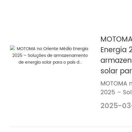
MOTOMA 
Energia 
armazen
solar par
MOTOMA no
2025 – So
de energia
2025-03
Oriente Mé