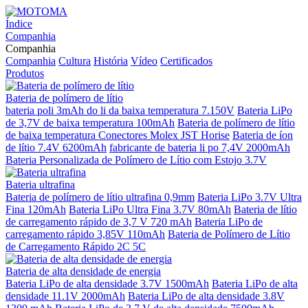
Índice
Companhia
Companhia
Companhia
Cultura
História
Vídeo
Certificados
Produtos
Bateria de polímero de lítio
bateria poli 3mAh do li da baixa temperatura 7.150V
Bateria LiPo
de 3,7V de baixa temperatura 100mAh
Bateria de polímero de lítio
de baixa temperatura Conectores Molex JST Horise
Bateria de íon
de lítio 7.4V 6200mAh
fabricante de bateria li po 7,4V 2000mAh
Bateria Personalizada de Polímero de Lítio com Estojo 3.7V
Bateria ultrafina
Bateria de polímero de lítio ultrafina 0,9mm
Bateria LiPo 3.7V Ultra
Fina 120mAh
Bateria LiPo Ultra Fina 3.7V 80mAh
Bateria de lítio
de carregamento rápido de 3,7 V 720 mAh
Bateria LiPo de
carregamento rápido 3,85V 110mAh
Bateria de Polímero de Lítio
de Carregamento Rápido 2C 5C
Bateria de alta densidade de energia
Bateria LiPo de alta densidade 3.7V 1500mAh
Bateria LiPo de alta
densidade 11.1V 2000mAh
Bateria LiPo de alta densidade 3.8V