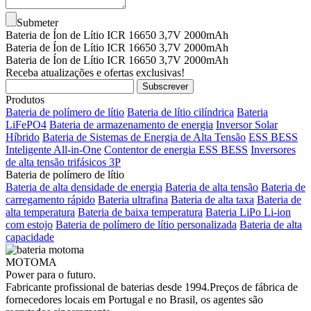
Submeter
Bateria de Íon de Lítio ICR 16650 3,7V 2000mAh
Bateria de Íon de Lítio ICR 16650 3,7V 2000mAh
Bateria de Íon de Lítio ICR 16650 3,7V 2000mAh
Receba atualizações e ofertas exclusivas!
Produtos
Bateria de polímero de lítio
Bateria de lítio cilíndrica
Bateria
LiFePO4
Bateria de armazenamento de energia
Inversor Solar
Híbrido
Bateria de Sistemas de Energia de Alta Tensão
ESS BESS
Inteligente All-in-One
Contentor de energia ESS BESS
Inversores
de alta tensão trifásicos 3P
Bateria de polímero de lítio
Bateria de alta densidade de energia
Bateria de alta tensão
Bateria de
carregamento rápido
Bateria ultrafina
Bateria de alta taxa
Bateria de
alta temperatura
Bateria de baixa temperatura
Bateria LiPo Li-ion
com estojo
Bateria de polímero de lítio personalizada
Bateria de alta
capacidade
MOTOMA
Power para o futuro.
Fabricante profissional de baterias desde 1994.Preços de fábrica de
fornecedores locais em Portugal e no Brasil, os agentes são