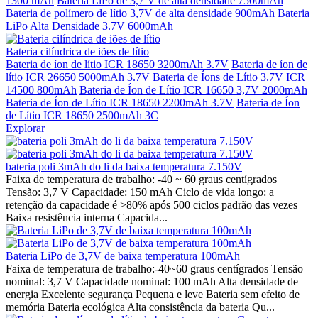
1300 mAh
Bateria LiPo de 3,7 V de alta densidade 7500mAh
Bateria de polímero de lítio 3,7V de alta densidade 900mAh
Bateria
LiPo Alta Densidade 3.7V 6000mAh
Bateria cilíndrica de iões de lítio
Bateria de íon de lítio ICR 18650 3200mAh 3.7V
Bateria de íon de
lítio ICR 26650 5000mAh 3.7V
Bateria de Íons de Lítio 3.7V ICR
14500 800mAh
Bateria de Íon de Lítio ICR 16650 3,7V 2000mAh
Bateria de Íon de Lítio ICR 18650 2200mAh 3.7V
Bateria de Íon
de Lítio ICR 18650 2500mAh 3C
Explorar
bateria poli 3mAh do li da baixa temperatura 7.150V
Faixa de temperatura de trabalho: -40 ~ 60 graus centígrados
Tensão: 3,7 V Capacidade: 150 mAh Ciclo de vida longo: a
retenção da capacidade é >80% após 500 ciclos padrão das vezes
Baixa resistência interna Capacida...
Bateria LiPo de 3,7V de baixa temperatura 100mAh
Faixa de temperatura de trabalho:-40~60 graus centígrados Tensão
nominal: 3,7 V Capacidade nominal: 100 mAh Alta densidade de
energia Excelente segurança Pequena e leve Bateria sem efeito de
memória Bateria ecológica Alta consistência da bateria Qu...