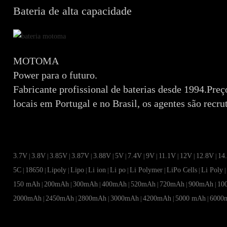
Bateria de alta capacidade
MOTOMA
Power para o futuro.
Fabricante profissional de baterias desde 1994.Preç
locais em Portugal e no Brasil, os agentes são recr
3.7V
3.8V
3.85V
3.87V
3.88V
5V
7.4V
9V
11.1V
12V
12.8V
14
|
|
|
|
|
|
|
|
|
|
|
5C
18650
Lipoly
Lipo
Li ion
Li po
Li Polymer
LiPo Cells
Li Poly
|
|
|
|
|
|
|
|
150 mAh
200mAh
300mAh
400mAh
520mAh
720mAh
900mAh
10
|
|
|
|
|
|
|
2000mAh
2450mAh
2800mAh
3000mAh
4200mAh
5000 mAh
6000
|
|
|
|
|
|