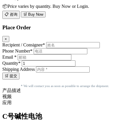
📦Price varies by quantity. Buy Now or Login.
📋 咨询
🛒 Buy Now
Place Order
×
Recipient / Consignee*
Phone Number*
Email *
Quantity*
Shipping Address
* We will contact you as soon as possible to arrange the shipment.
产品描述
视频
应用
C号碱性电池