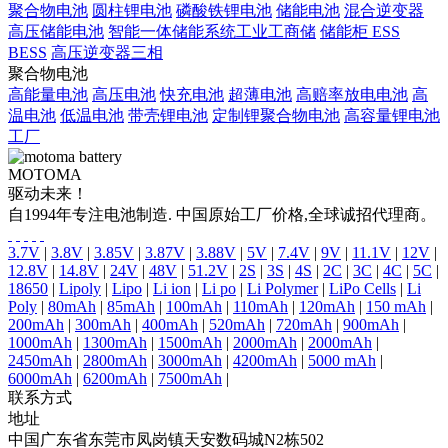
聚合物电池
圆柱锂电池
磷酸铁锂电池
储能电池
混合逆变器
高压储能电池
智能一体储能系统工业工商储
储能柜 ESS
BESS
高压逆变器三相
聚合物电池
高能量电池
高压电池
快充电池
超薄电池
高赔率放电电池
高
温电池
低温电池
带壳锂电池
定制锂聚合物电池
高容量锂电池
工厂
MOTOMA
驱动未来！
自1994年专注电池制造. 中国原始工厂价格,全球诚招代理商。
3.7V
|
3.8V
|
3.85V
|
3.87V
|
3.88V
|
5V
|
7.4V
|
9V
|
11.1V
|
12V
|
12.8V
|
14.8V
|
24V
|
48V
|
51.2V
|
2S
|
3S
|
4S
|
2C
|
3C
|
4C
|
5C
|
18650
|
Lipoly
|
Lipo
|
Li ion
|
Li po
|
Li Polymer
|
LiPo Cells
|
Li
Poly
|
80mAh
|
85mAh
|
100mAh
|
110mAh
|
120mAh
|
150 mAh
|
200mAh
|
300mAh
|
400mAh
|
520mAh
|
720mAh
|
900mAh
|
1000mAh
|
1300mAh
|
1500mAh
|
2000mAh
|
2000mAh
|
2450mAh
|
2800mAh
|
3000mAh
|
4200mAh
|
5000 mAh
|
6000mAh
|
6200mAh
|
7500mAh
|
联系方式
地址
中国广东省东莞市凤岗镇天安数码城N2栋502