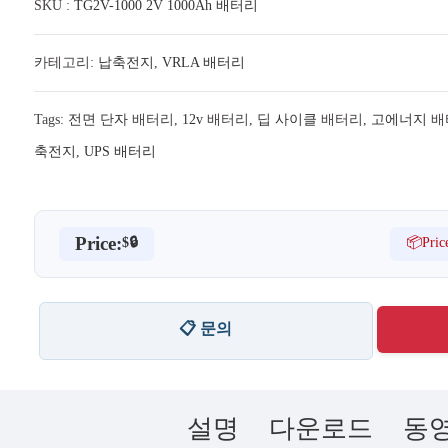
SKU :
TG2V-1000 2V 1000Ah 배터리
카테고리:
납축전지
,
VRLA 배터리
Tags:
전면 단자
배터리,
12v
배터리,
딥 사이클
배터리,
고에너지
배
축전지
,
UPS 배터리
Price:
📦Pric
$🔒
📋 문의
설명
다운로드
동