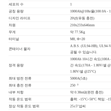
세포의 수
1
공칭 용량
1000Ah@10hr율(100.0A - 
디자인 라이프
20년(유동 충전)
차원
210x233x646mm
무게
약 77.5Kg
터미널
M8, Ф=20
A.B.S. (UL94-HB), U
콘테이너 물자
공될 수 있습니다.
1000Ah 10시간 속도(100A -
정격 용량
간 속도(170A - 1.80V/셀 @
1.80V/셀 @25°C)
최대 방전 전류
5000A(5초)
최대 충전 전류
250ᅡ
내부 저항
약 0.38mΩ(완전 충전)
작동 온도 범위
출력: -15°C~50°C 책임: -15
정상 작동 온도 범위
25±5°섭씨