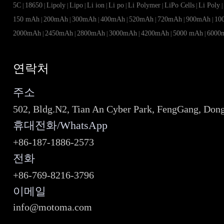
5C
18650
Lipoly
Lipo
Li ion
Li po
Li Polymer
LiPo Cells
Li Poly
|
|
|
|
|
|
|
|
150 mAh
200mAh
300mAh
400mAh
520mAh
720mAh
900mAh
10
|
|
|
|
|
|
|
2000mAh
2450mAh
2800mAh
3000mAh
4200mAh
5000 mAh
6000
|
|
|
|
|
|
연락처
주소
502, Bldg.N2, Tian An Cyber Park, FengGang, Don
휴대전화/WhatsApp
+86-187-1886-2573
전화
+86-769-8216-3796
이메일
info@motoma.com