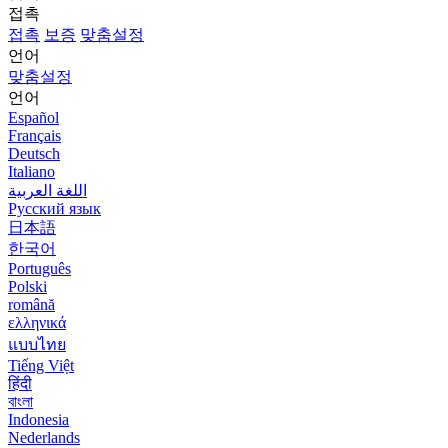
접촉
접촉
보증
맞춤설정
언어
맞춤설정
언어
Español
Français
Deutsch
Italiano
اللغة العربية
Русский язык
日本語
한국어
Português
Polski
română
ελληνικά
แบบไทย
Tiếng Việt
हिंदी
বাংলা
Indonesia
Nederlands