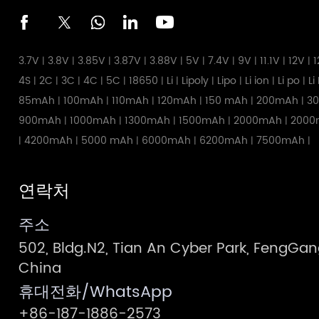
3.7V
3.8V
3.85V
3.87V
3.88V
5V
7.4V
9V
11.1V
12V
1
|
|
|
|
|
|
|
|
|
|
4S
2C
3C
4C
5C
18650
Li
Lipoly
Lipo
Li ion
Li po
Li
|
|
|
|
|
|
|
|
|
|
|
85mAh
100mAh
110mAh
120mAh
150 mAh
200mAh
3
|
|
|
|
|
|
900mAh
1000mAh
1300mAh
1500mAh
2000mAh
2000
|
|
|
|
|
4200mAh
5000 mAh
6000mAh
6200mAh
7500mAh
|
|
|
|
|
|
연락처
주소
502, Bldg.N2, Tian An Cyber Park, FengG
China
휴대전화/WhatsApp
+86-187-1886-2573